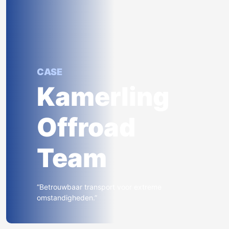
CASE
Kamerling
Offroad
Team
“Betrouwbaar transport voor extreme
omstandigheden.”