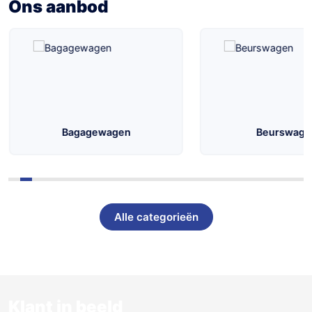
Ons aanbod
Aanhangwagens
Bagagewagen
Beurswage
Alle categorieën
Klant in beeld