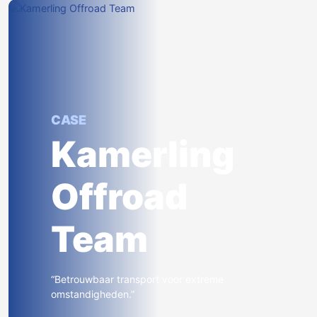
CASE
Kamerling
Offroad
Team
“Betrouwbaar transport voor extreme
omstandigheden.”