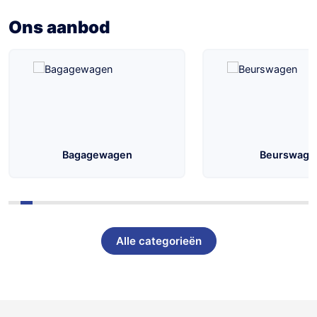
Konag
Ons aanbod
Aanhangwagens
Bagagewagen
Beurswage
Alle categorieën