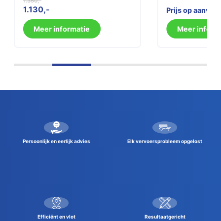
1.350
Oorspronkelijke
Huidige
1.130
Prijs op aanvra
prijs
prijs
was:
is:
Meer informatie
Meer inform
1.350.
1.130.
Persoonlijk en eerlijk advies
Elk vervoersprobleem opgelost
Efficiënt en vlot
Resultaatgericht