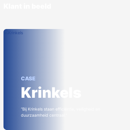
Klant in beeld
CASE
Krinkels
“Bij Krinkels staan efficiëntie, veiligheid en
duurzaamheid centraal.”