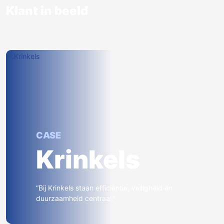
Klant in beeld
CASE
Krinkels
“Bij Krinkels staan efficiëntie, veiligheid en
duurzaamheid centraal.”