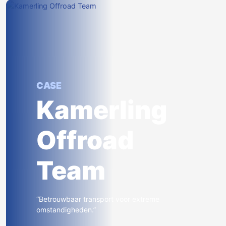
CASE
Kamerling
Offroad
Team
“Betrouwbaar transport voor extreme
omstandigheden.”