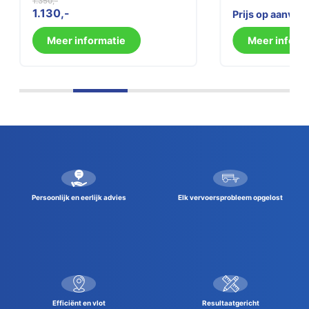
1.350
Oorspronkelijke
Huidige
1.130
Prijs op aanvra
prijs
prijs
was:
is:
Meer informatie
Meer inform
1.350.
1.130.
Persoonlijk en eerlijk advies
Elk vervoersprobleem opgelost
Efficiënt en vlot
Resultaatgericht