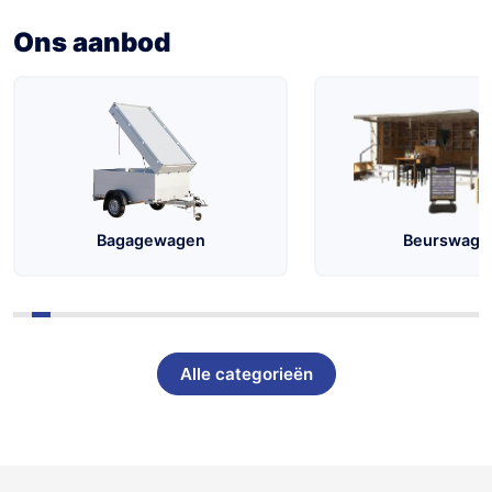
Konag
Ons aanbod
Aanhangwagens
Bagagewagen
Beurswage
Alle categorieën