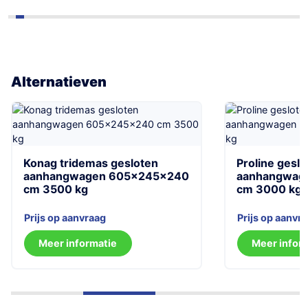
Alternatieven
Konag tridemas gesloten
Proline gesl
aanhangwagen 605x245x240
aanhangwag
cm 3500 kg
cm 3000 kg
Prijs op aanvraag
Prijs op aanvr
Meer informatie
Meer infor