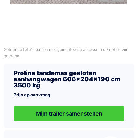
Getoonde foto’s kunnen met gemonteerde accessoires / opties zijn
getoond.
Proline tandemas gesloten
aanhangwagen 606x204x190 cm
3500 kg
Prijs op aanvraag
Mijn trailer samenstellen