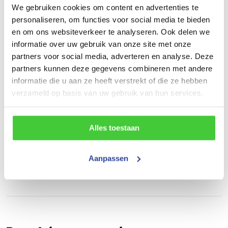
Gewicht
We gebruiken cookies om content en advertenties te
1360 kg
personaliseren, om functies voor social media te bieden
en om ons websiteverkeer te analyseren. Ook delen we
Draagvermogen (bruto)
informatie over uw gebruik van onze site met onze
partners voor social media, adverteren en analyse. Deze
3500 kg
partners kunnen deze gegevens combineren met andere
Draagvermogen (netto)
informatie die u aan ze heeft verstrekt of die ze hebben
verzameld op basis van uw gebruik van hun services.
2140 kg
Aantal assen
Alles toestaan
2
Bouwjaar
Aanpassen
Nieuw