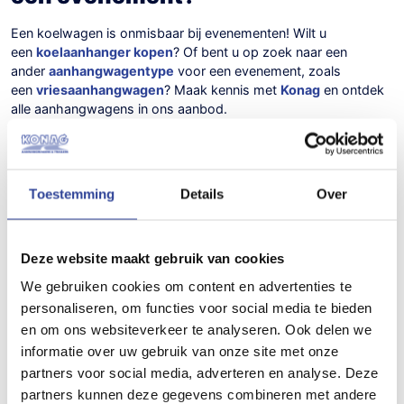
Een koelwagen is onmisbaar bij evenementen! Wilt u
een
koelaanhanger kopen
? Of bent u op zoek naar een
ander
aanhangwagentype
voor een evenement, zoals
een
vriesaanhangwagen
? Maak kennis met
Konag
en ontdek
alle aanhangwagens in ons aanbod.
Toestemming
Details
Over
Veelgestelde vragen:
Deze website maakt gebruik van cookies
We gebruiken cookies om content en advertenties te
personaliseren, om functies voor social media te bieden
Op welke manier ondersteunt een
en om ons websiteverkeer te analyseren. Ook delen we
koelaanhanger de catering tijdens
informatie over uw gebruik van onze site met onze
bruiloften?
partners voor social media, adverteren en analyse. Deze
Een koelaanhanger van Konag ondersteunt de
partners kunnen deze gegevens combineren met andere