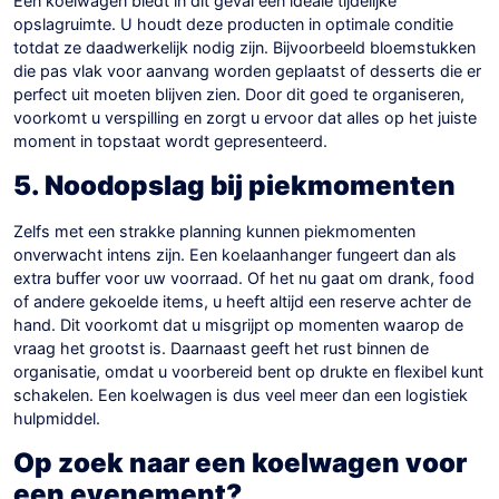
Een koelwagen biedt in dit geval een ideale tijdelijke
opslagruimte. U houdt deze producten in optimale conditie
totdat ze daadwerkelijk nodig zijn. Bijvoorbeeld bloemstukken
die pas vlak voor aanvang worden geplaatst of desserts die er
perfect uit moeten blijven zien. Door dit goed te organiseren,
voorkomt u verspilling en zorgt u ervoor dat alles op het juiste
moment in topstaat wordt gepresenteerd.
5. Noodopslag bij piekmomenten
Zelfs met een strakke planning kunnen piekmomenten
onverwacht intens zijn. Een koelaanhanger fungeert dan als
extra buffer voor uw voorraad. Of het nu gaat om drank, food
of andere gekoelde items, u heeft altijd een reserve achter de
hand. Dit voorkomt dat u misgrijpt op momenten waarop de
vraag het grootst is. Daarnaast geeft het rust binnen de
organisatie, omdat u voorbereid bent op drukte en flexibel kunt
schakelen. Een koelwagen is dus veel meer dan een logistiek
hulpmiddel.
Op zoek naar een koelwagen voor
een evenement?