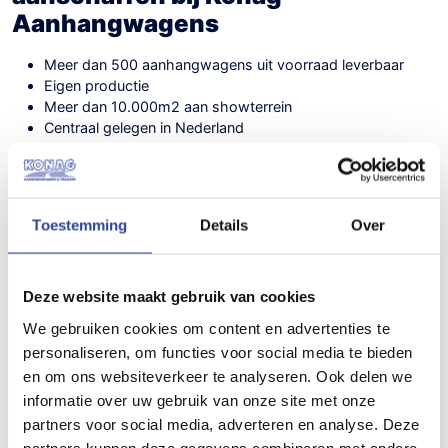
Aanhangwagens
Meer dan 500 aanhangwagens uit voorraad leverbaar
Eigen productie
Meer dan 10.000m2 aan showterrein
Centraal gelegen in Nederland
Bovag gecertificeerd
Veilig online betalen
Veetrailer van Ifor Williams
Toestemming
Details
Over
Ifor Williams heeft al meer dan 50 jaar het vertrouwen van
verschillende veehouders over de hele wereld. Een veetrailer
van
Ifor Williams
wordt veel gebruikt voor het vervoeren van
Deze website maakt gebruik van cookies
vee zoals schapen en runderen. Er is voor iedere type dier een
We gebruiken cookies om content en advertenties te
geschikt model veetrailer te koop. Ifor Williams maakt bij de
personaliseren, om functies voor social media te bieden
productie van veetrailers gebruik van duurzame materialen en
en om ons websiteverkeer te analyseren. Ook delen we
innovatieve technieken. Zij maken bijvoorbeeld gebruik van
bladvering wat gegarandeerd een optimaal rijcomfort en veilig
informatie over uw gebruik van onze site met onze
vervoer van uw vee oplevert.
partners voor social media, adverteren en analyse. Deze
partners kunnen deze gegevens combineren met andere