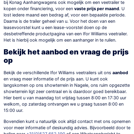
bij Konag Aanhangwagens ook mogelijk om een veetrailer te
kopen onder financiering, voor een
vaste prijs per maand
. U
lost iedere maand een bedrag af, voor een bepaalde periode.
Daarna is de trailer geheel van u. Voor het doen van een
leasevoorstel kunt u een lease-voorstel doen op de
desbetreffende productpagina van een Ifor Williams veetrailer.
Het is hierbij ook mogelijk om een aanhanger in te ruilen.
Bekijk het aanbod en vraag de prijs
op
Bekijk de verschillende Ifor Williams veetrailers uit ons
aanbod
en vraag meer informatie of de prijs aan. U kunt ook
langskomen op ons showterrein in Nagele, ons ruim opgezette
showterrein ligt zeer centraal en is daardoor goed bereikbaar.
Hier bent u van maandag tot vrijdag tussen 8:00 en 17:30 uur
welkom, op zaterdag ontvangen we u graag tussen 8:00 en
15:00 uur.
Bovendien kunt u natuurlijk ook altijd contact met ons opnemen
voor meer informatie of deskundig advies. Bijvoorbeeld door te
bellen naar
+31(0)527 652 190
of een Whatsappbericht te