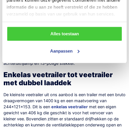
Geschikt type voor ieder dier
informatie die u aan ze heeft verstrekt of die ze hebben
verzameld op basis van uw gebruik van hun services.
In het assortiment van Konag Aanhangwagens vindt u
verschillende soorten veetrailers van Ifor Williams. Zodoende
verkopen wij voor het
vervoer van ieder dier
een geschikte
trailer. Alle trailers uit ons aanbod beschikken standaard over
Alles toestaan
een aluminium opbouw, aluminium ventilatie kleppen,
binnenverlichting en automatisch neuswiel. Daarnaast
Aanpassen
beschikken ze ook standaard over een tranenplaat op de
bodem, onafhankelijk bladgeveerde assen, mistlamp,
achteruitrijlamp en 13-polige stekker.
Enkelas veetrailer tot veetrailer
met dubbel laaddek
De kleinste veetrailer uit ons aanbod is een trailer met een bruto
draagvermogen van 1400 kg en een maatvoering van
244x121x153. Dit is een
enkelas veetrailer
met een eigen
gewicht van 406 kg die geschikt is voor het vervoer van
kleiner vee. Bovendien zitten er standaard drijfhekken op de
achterklep en kunnen de ventilatiekleppen onderweg open en