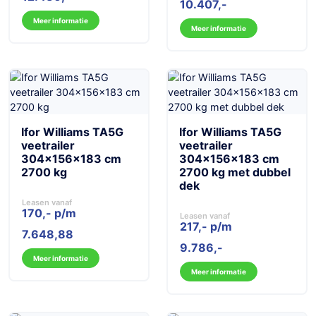
10.407
prijs
prijs
Meer informatie
was:
is:
Meer informatie
10.942,11.
10.407.
Ifor Williams TA5G
Ifor Williams TA5G
veetrailer
veetrailer
304x156x183 cm
304x156x183 cm
2700 kg
2700 kg met dubbel
dek
Leasen vanaf
170,- p/m
Leasen vanaf
217,- p/m
7.648,88
9.786
Meer informatie
Meer informatie