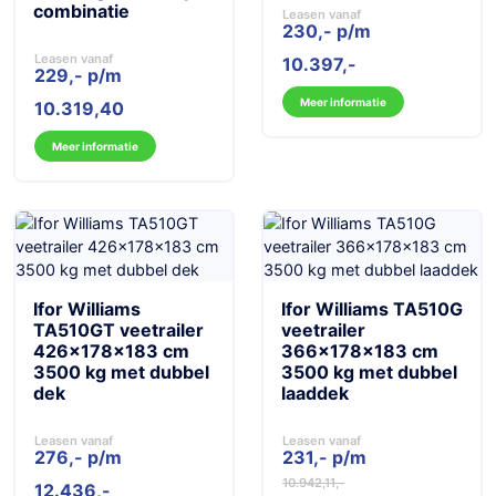
combinatie
Leasen vanaf
230,- p/m
Leasen vanaf
10.397
229,- p/m
Meer informatie
10.319,40
Meer informatie
Ifor Williams
Ifor Williams TA510G
TA510GT veetrailer
veetrailer
426x178x183 cm
366x178x183 cm
3500 kg met dubbel
3500 kg met dubbel
dek
laaddek
Leasen vanaf
Leasen vanaf
276,- p/m
231,- p/m
10.942,11
Oorspronkelijke
Huidige
12.436