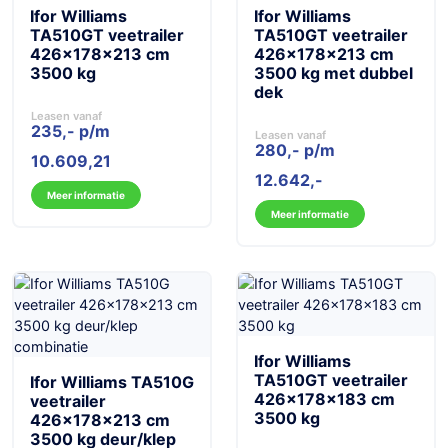
Ifor Williams
Ifor Williams
TA510GT veetrailer
TA510GT veetrailer
426x178x213 cm
426x178x213 cm
3500 kg
3500 kg met dubbel
dek
Leasen vanaf
235,- p/m
Leasen vanaf
280,- p/m
10.609,21
12.642
Meer informatie
Meer informatie
Ifor Williams
TA510GT veetrailer
Ifor Williams TA510G
426x178x183 cm
veetrailer
3500 kg
426x178x213 cm
3500 kg deur/klep