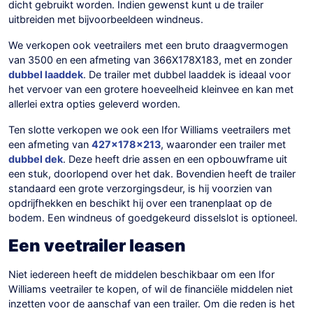
dicht gebruikt worden. Indien gewenst kunt u de trailer
uitbreiden met bijvoorbeeldeen windneus.
We verkopen ook veetrailers met een bruto draagvermogen
van 3500 en een afmeting van 366X178X183, met en zonder
dubbel laaddek
. De trailer met dubbel laaddek is ideaal voor
het vervoer van een grotere hoeveelheid kleinvee en kan met
allerlei extra opties geleverd worden.
Ten slotte verkopen we ook een Ifor Williams veetrailers met
een afmeting van
427x178x213
, waaronder een trailer met
dubbel dek
. Deze heeft drie assen en een opbouwframe uit
een stuk, doorlopend over het dak. Bovendien heeft de trailer
standaard een grote verzorgingsdeur, is hij voorzien van
opdrijfhekken en beschikt hij over een tranenplaat op de
bodem. Een windneus of goedgekeurd disselslot is optioneel.
Een veetrailer leasen
Niet iedereen heeft de middelen beschikbaar om een Ifor
Williams veetrailer te kopen, of wil de financiële middelen niet
inzetten voor de aanschaf van een trailer. Om die reden is het