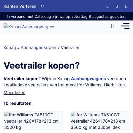
Klanten Vertellen
9,6
In verband met Zaterdag zijn we op zaterdag 8 augustus gesloten.
Konag
»
Aanhanger kopen
»
Veetrailer
Veetrailer kopen?
Veetrailer kopen
? Wij van Konag
Aanhangwagens
verkopen
kwalitatieve veetrailers van het merk Ifor Williams. Hierbij kunt
u onder andere denken aan een trailer met een volledige
Meer lezen
aluminium opbouw, onafhankelijk geveerde assen en een
10 resultaten
dubbel laaddek. De trailers zijn vanuit de basis al heel
compleet, maar het is het ook mogelijk om te kiezen voor
extra opties. Van een tussenverdeling tot een windneus of
drijfhekken.