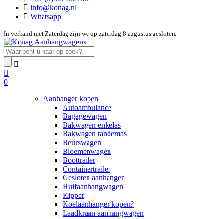
info@konag.nl
Whatsapp
In verband met Zaterdag zijn we op zaterdag 8 augustus gesloten.
0
Aanhanger kopen
Autoambulance
Bagagewagen
Bakwagen enkelas
Bakwagen tandemas
Beurswagen
Bloemenwagen
Boottrailer
Containertrailer
Gesloten aanhanger
Huifaanhangwagen
Kipper
Koelaanhanger kopen?
Laadkraan aanhangwagen