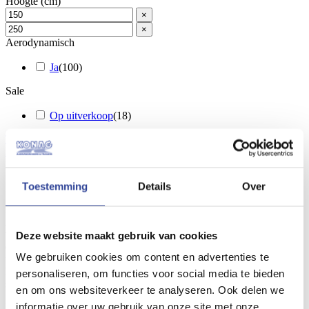
Hoogte (cm)
×
×
Aerodynamisch
Ja
(
100
)
Sale
Op uitverkoop
(
18
)
Toon
(
276
)
Annuleren
Gesloten aanhanger kopen?
Toestemming
Details
Over
Een gesloten
aanhanger
kopen of huren doet u bij Konag
Aanhangwagens. Wij zijn gespecialiseerd in de verkoop en levering
van diverse gesloten aanhangwagens, waaronder enkelas, tandemas
Deze website maakt gebruik van cookies
en tridemas gesloten trailers. Deze aanhangwagens zijn in vele
We gebruiken cookies om content en advertenties te
uitvoeringen en modellen beschikbaar, veelal uit voorraad leverbaar.
Bekijk het aanbod en plaats een bestelling. Indien er geen prijs bij
personaliseren, om functies voor social media te bieden
staat, kunt u deze bij ons opvragen.
en om ons websiteverkeer te analyseren. Ook delen we
informatie over uw gebruik van onze site met onze
Meer lezen