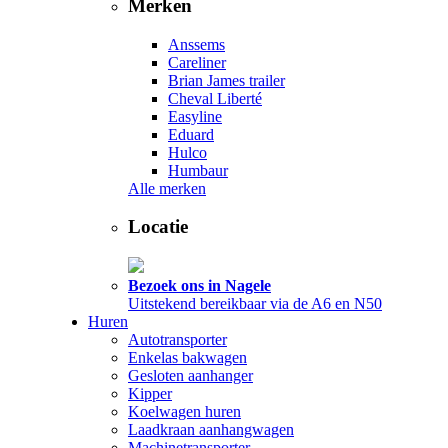
Merken
Anssems
Careliner
Brian James trailer
Cheval Liberté
Easyline
Eduard
Hulco
Humbaur
Alle merken
Locatie
Bezoek ons in Nagele
Uitstekend bereikbaar via de A6 en N50
Huren
Autotransporter
Enkelas bakwagen
Gesloten aanhanger
Kipper
Koelwagen huren
Laadkraan aanhangwagen
Machinetransporter