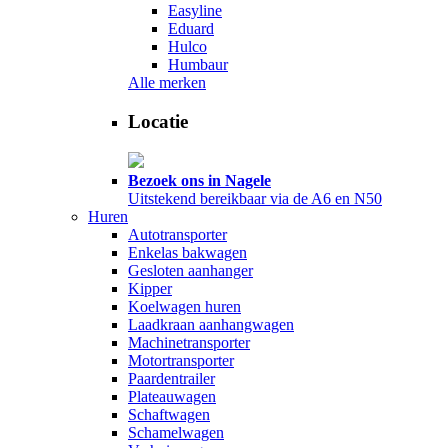
Easyline
Eduard
Hulco
Humbaur
Alle merken
Locatie
Bezoek ons in Nagele
Uitstekend bereikbaar via de A6 en N50
Huren
Autotransporter
Enkelas bakwagen
Gesloten aanhanger
Kipper
Koelwagen huren
Laadkraan aanhangwagen
Machinetransporter
Motortransporter
Paardentrailer
Plateauwagen
Schaftwagen
Schamelwagen