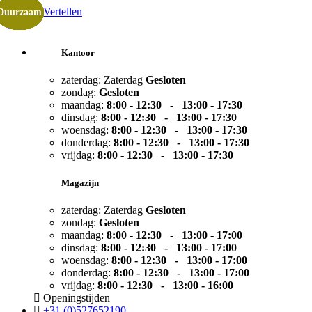
Klanten Vertellen
Duurzaam
Duurzaam
Duurzaam
Duurzaam
Duurzaam
Duurzaam
Duurzaam
Duurzaam
Duurzaam
Duurzaam
Duurzaam
Duurzaam
Duurzaam
Duurzaam
Duurzaam
Duurzaam
Duurzaam
Duurzaam
Duurzaam
Duurzaam
Duurzaam
Duurzaam
Duurzaam
Duurzaam
9,6
Kantoor
zaterdag:
Zaterdag
Gesloten
zondag:
Gesloten
maandag:
8:00 - 12:30 - 13:00 -
17:30
dinsdag:
8:00 - 12:30 - 13:00 -
17:30
woensdag:
8:00 - 12:30 - 13:00 -
17:30
donderdag:
8:00 - 12:30 - 13:00 -
17:30
vrijdag:
8:00 - 12:30 - 13:00 -
17:30
Magazijn
zaterdag:
Zaterdag
Gesloten
zondag:
Gesloten
maandag:
8:00 - 12:30 - 13:00 -
17:00
dinsdag:
8:00 - 12:30 - 13:00 -
17:00
woensdag:
8:00 - 12:30 - 13:00 -
17:00
donderdag:
8:00 - 12:30 - 13:00 -
17:00
vrijdag:
8:00 - 12:30 - 13:00 -
16:00
Openingstijden
+31 (0)527652190