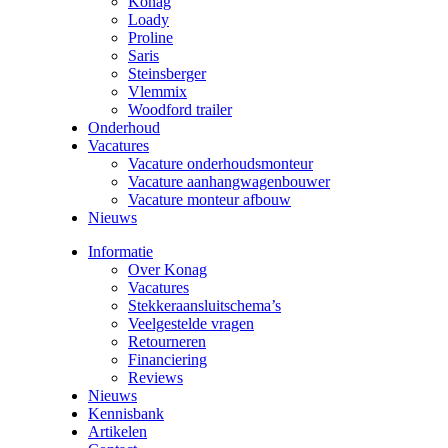
Konag
Loady
Proline
Saris
Steinsberger
Vlemmix
Woodford trailer
Onderhoud
Vacatures
Vacature onderhoudsmonteur
Vacature aanhangwagenbouwer
Vacature monteur afbouw
Nieuws
Informatie
Over Konag
Vacatures
Stekkeraansluitschema’s
Veelgestelde vragen
Retourneren
Financiering
Reviews
Nieuws
Kennisbank
Artikelen