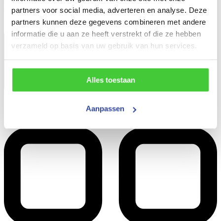
276 resultaten
partners voor social media, adverteren en analyse. Deze
partners kunnen deze gegevens combineren met andere
informatie die u aan ze heeft verstrekt of die ze hebben
verzameld op basis van uw gebruik van hun services.
Alles toestaan
Aanpassen