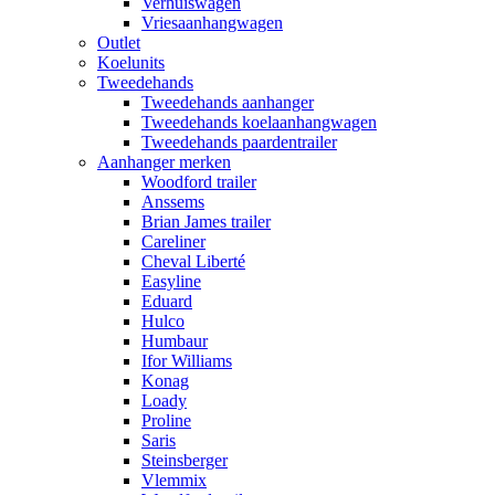
Verhuiswagen
Vriesaanhangwagen
Outlet
Koelunits
Tweedehands
Tweedehands aanhanger
Tweedehands koelaanhangwagen
Tweedehands paardentrailer
Aanhanger merken
Woodford trailer
Anssems
Brian James trailer
Careliner
Cheval Liberté
Easyline
Eduard
Hulco
Humbaur
Ifor Williams
Konag
Loady
Proline
Saris
Steinsberger
Vlemmix