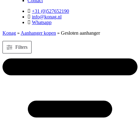
Contact
+31 (0)527652190
info@konag.nl
Whatsapp
Konag
»
Aanhanger kopen
»
Gesloten aanhanger
Filters