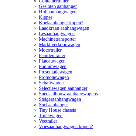
Containertrailer
Gesloten aanhanger
Huifaanhangwagen
Kipper
Koelaanhanger kopen?
Laadkraan aanhangwagen
Lesaanhangwagen
Machinetransporter
Markt verkoopwagen
Motortrailer
Paardentrailer
Plateauwagen
Podiumwagen
Presentatiewagen
Promotiewagen
Schaftwagen
Selectiewagen aanhanger
Speciaalbouw aanhangwagens
Steigeraanhangwagen
Surf aanhanger
Tiny House chassis
Toiletwagen
Veetrailer
Vriesaanhangwagen kopen?