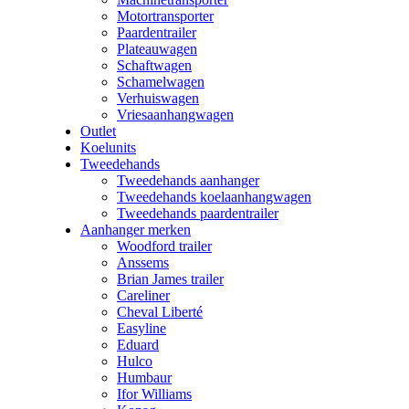
Motortransporter
Paardentrailer
Plateauwagen
Schaftwagen
Schamelwagen
Verhuiswagen
Vriesaanhangwagen
Outlet
Koelunits
Tweedehands
Tweedehands aanhanger
Tweedehands koelaanhangwagen
Tweedehands paardentrailer
Aanhanger merken
Woodford trailer
Anssems
Brian James trailer
Careliner
Cheval Liberté
Easyline
Eduard
Hulco
Humbaur
Ifor Williams