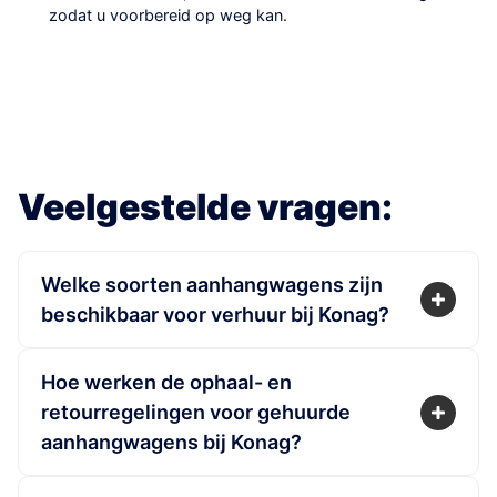
zodat u voorbereid op weg kan.
Veelgestelde vragen:
Welke soorten aanhangwagens zijn
beschikbaar voor verhuur bij Konag?
Konag biedt een uitgebreid assortiment
aanhangwagens voor zowel privé als zakelijk
Hoe werken de ophaal- en
gebruik. U kunt onder andere een paardentrailer,
retourregelingen voor gehuurde
koelaanhangwagen, plateauwagen, motortrailer,
aanhangwagens bij Konag?
autotransporter, bakwagen, gesloten aanhanger,
Bij Konag kunt u de gehuurde aanhangwagen
kipper, laadkraan-aanhangwagen,