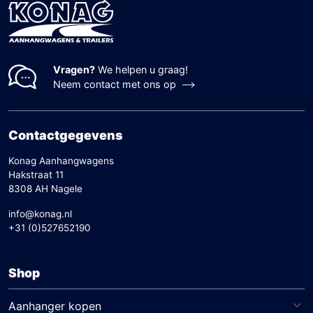
en kosteneffectieve oplossing voor tijdelijk
het juiste rijbewijs bezit, aangezien een E-
transport, geschikt voor uiteenlopende
rijbewijs vaak vereist is bij zwaardere
projecten.
combinaties. Een zorgvuldige overweging van
deze factoren verzekert veilig en efficiënt
Vragen?
We helpen u graag!
transport voor elke klus of project.
Neem contact met ons op
Contactgegevens
Konag Aanhangwagens
Hakstraat 11
8308 AH Nagele
info@konag.nl
+31 (0)527652190
Shop
Aanhanger kopen