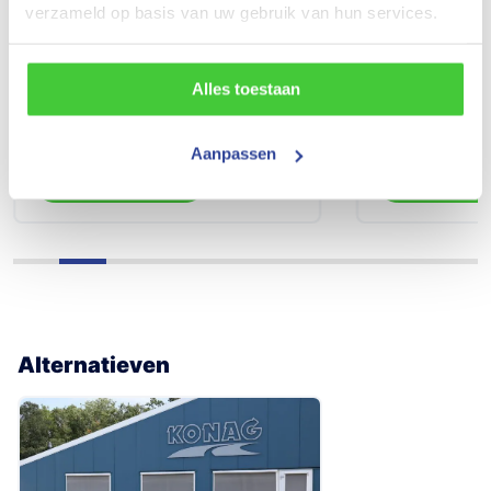
verzameld op basis van uw gebruik van hun services.
SCM gekeurd koppeling slot
SCM gekeurd 
Alles toestaan
tot 3000kg
vanaf 3000k
154
154
Aanpassen
Toevoegen
Toevoeg
Alternatieven