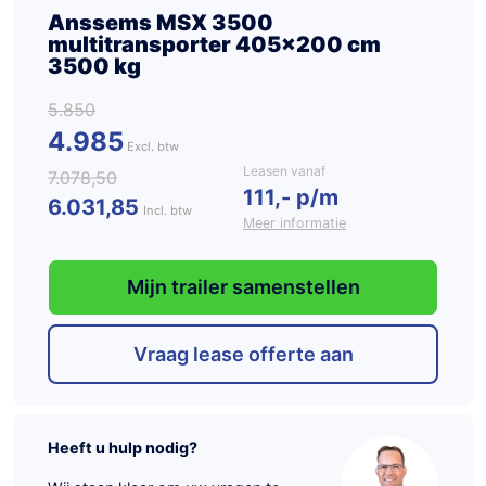
Anssems MSX 3500
multitransporter 405×200 cm
3500 kg
5.850
4.985
Leasen vanaf
7.078,50
111,- p/m
6.031,85
Incl. btw
Meer informatie
Mijn trailer samenstellen
Vraag lease offerte aan
Heeft u hulp nodig?