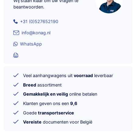
Wij staan klaar om uw vragen te
beantwoorden.
+31 (0)527652190
info@konag.nl
WhatsApp
Veel aanhangwagens uit
voorraad
leverbaar
Breed
assortiment
Gemakkelijk en veilig
online betalen
Klanten geven ons een
9,6
Goede
transportservice
Vereiste
documenten voor België