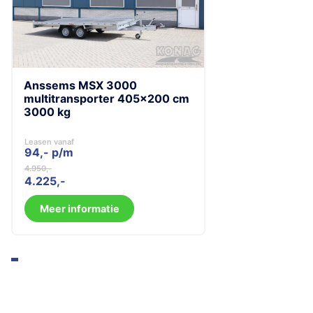
Anssems MSX 3000
multitransporter 405×200 cm
3000 kg
Leasen vanaf
94,- p/m
4.950
Oorspronkelijke
Huidige
4.225
prijs
prijs
was:
is:
Meer informatie
4.950.
4.225.