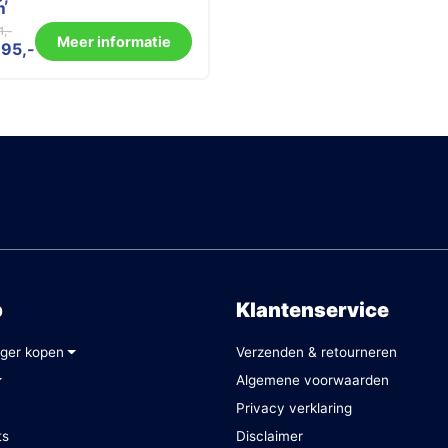
m
1
spronkelijke
dige
Meer informatie
695
s
s
:
61.
95.
p
Klantenservice
ger kopen
Verzenden & retourneren
Algemene voorwaarden
Privacy verklaring
ts
Disclaimer