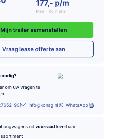
80
177,- p/m
Meer informatie
Mijn trailer samenstellen
Vraag lease offerte aan
p nodig?
aar om uw vragen te
en.
27652190
info@konag.nl
WhatsApp
anhangwagens uit
voorraad
leverbaar
ssortiment