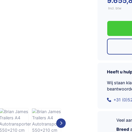
9.655,
Incl. btw
Heeft u hul
Wij staan kl
beantwoord
+31 (0)5
Veel a
Breed
a