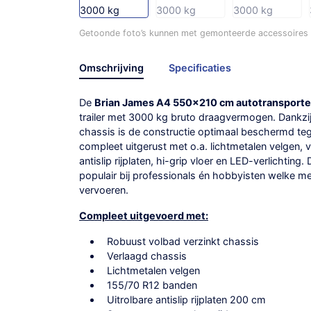
Getoonde foto’s kunnen met gemonteerde accessoires /
Omschrijving
Specificaties
De
Brian James A4 550×210 cm autotransporte
trailer met 3000 kg bruto draagvermogen. Dankzij
chassis is de constructie optimaal beschermd tege
compleet uitgerust met o.a. lichtmetalen velgen, v
antislip rijplaten, hi-grip vloer en LED-verlichting.
populair bij professionals én hobbyisten welke me
vervoeren.
Compleet uitgevoerd met:
Robuust volbad verzinkt chassis
Verlaagd chassis
Lichtmetalen velgen
155/70 R12 banden
Uitrolbare antislip rijplaten 200 cm