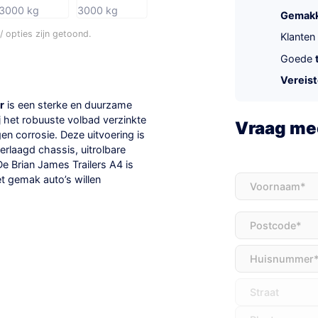
Gemakke
 opties zijn getoond.
Klanten
Goede
Vereis
r
is een sterke en duurzame
 het robuuste volbad verzinkte
Vraag mee
n corrosie. Deze uitvoering is
erlaagd chassis, uitrolbare
 De Brian James Trailers A4 is
Voornaam
(Vereis
t gemak auto’s willen
Adres
(Vereist)