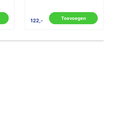
Toevoegen
122
288