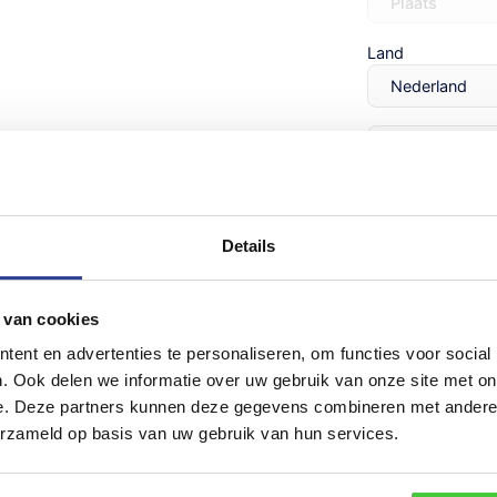
Land
E-
mailadres
(Vereist
biedingsprijzen
!
Opmerkingen
n James Trailers
en ontdek de
Details
 van cookies
ent en advertenties te personaliseren, om functies voor social
. Ook delen we informatie over uw gebruik van onze site met on
Trailer
Trailer inruile
e. Deze partners kunnen deze gegevens combineren met andere i
inruilen
erzameld op basis van uw gebruik van hun services.