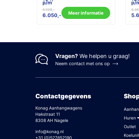
p/m
p/
6.598
6.36
Oorspronkelijke
Huidige
Oor
Hui
Meer informatie
6.050
5.
prijs
prijs
prij
prij
was:
is:
was
is:
6.598.
6.050.
6.3
5.6
Vragen?
We helpen u graag!
Neem contact met ons op
Contactgegevens
Sho
Konag Aanhangwagens
Aanhan
Hakstraat 11
Huren
8308 AH Nagele
Outlet
info@konag.nl
Koeluni
+31 (0)527652190