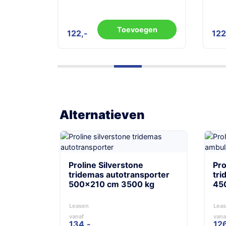
gen
Toevoegen
122
12
Alternatieven
Proline Silverstone
Pro
tridemas autotransporter
tr
500×210 cm 3500 kg
45
Leasen
Lea
vanaf
vana
134,-
12