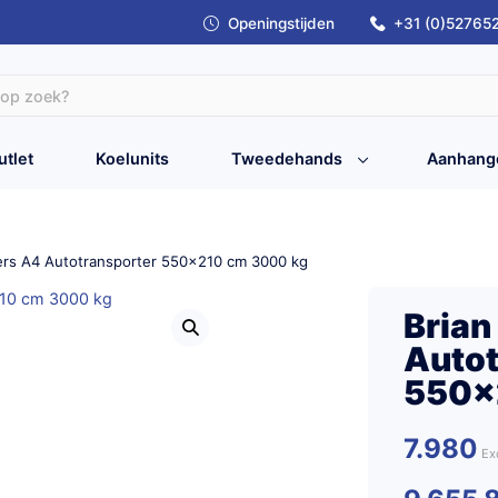
Openingstijden
+31 (0)52765
utlet
Koelunits
Tweedehands
Aanhang
lers A4 Autotransporter 550×210 cm 3000 kg
Brian
Autot
550×
7.980