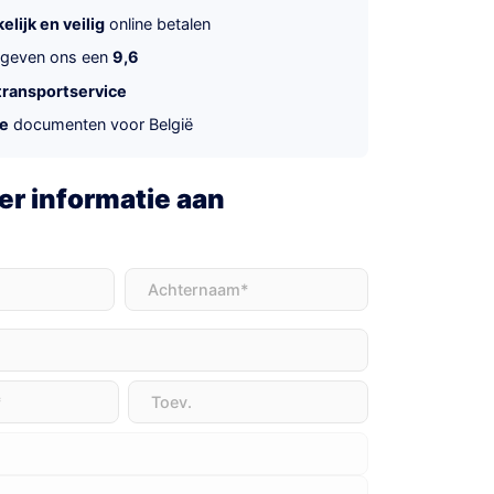
lijk en veilig
online betalen
 geven ons een
9,6
transportservice
te
documenten voor België
r informatie aan
t)
Achternaam
(Vereist)