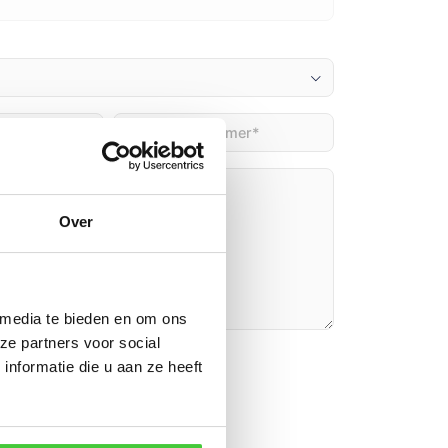
Telefoon
(Vereist)
)
Over
 media te bieden en om ons
ze partners voor social
n
nformatie die u aan ze heeft