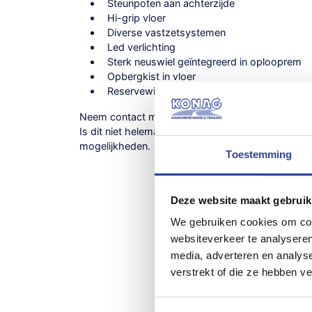
Steunpoten aan achterzijde
Hi-grip vloer
Diverse vastzetsystemen
Led verlichting
Sterk neuswiel geïntegreerd in oplooprem
Opbergkist in vloer
Reservewiel
Neem contact met ons op voor onze
scherpe aan
Is dit niet helemaal de juiste trailer? Bekijk alle
Bria
mogelijkheden.
Toestemming
Deze website maakt gebruik
We gebruiken cookies om cont
websiteverkeer te analyseren
media, adverteren en analys
verstrekt of die ze hebben v