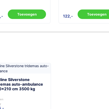
Toevoegen
Toevoegen
2
122
line Silverstone
idemas auto-ambulance
0×210 cm 3500 kg
sen
f
6,-