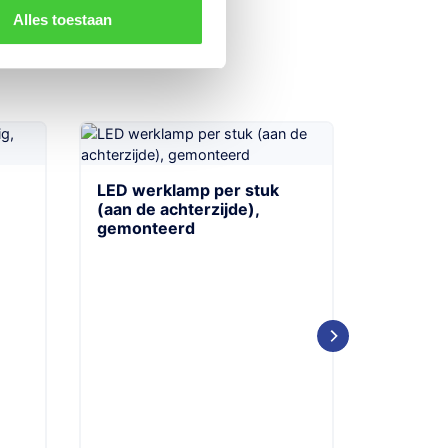
Alles toestaan
LED werklamp per stuk
Schokbr
(aan de achterzijde),
gemont
gemonteerd