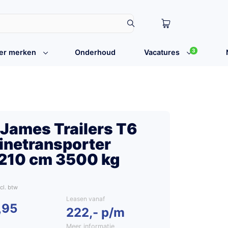
3
er merken
Onderhoud
Vacatures
 James Trailers T6
netransporter
210 cm 3500 kg
Leasen vanaf
,95
222,- p/m
Meer informatie