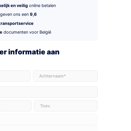
lijk en veilig
online betalen
 geven ons een
9,6
transportservice
te
documenten voor België
r informatie aan
t)
Achternaam
(Vereist)