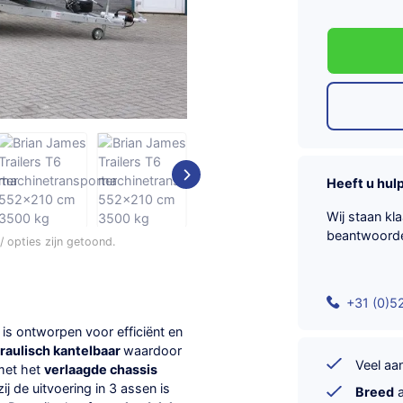
Heeft u hul
Wij staan kl
beantwoord
 opties zijn getoond.
+31 (0)5
is ontworpen voor efficiënt en
raulisch kantelbaar
waardoor
Veel a
 met het
verlaagde chassis
j de uitvoering in 3 assen is
Breed
a