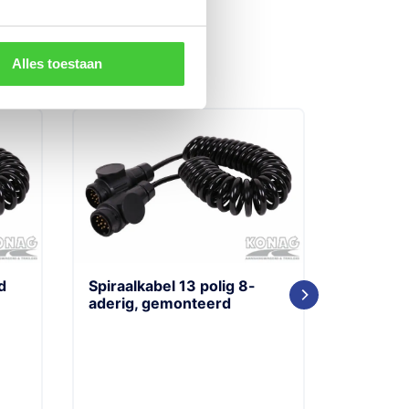
Alles toestaan
Elektris
d
Spiraalkabel 13 polig 8-
(i.p.v. 
aderig, gemonteerd