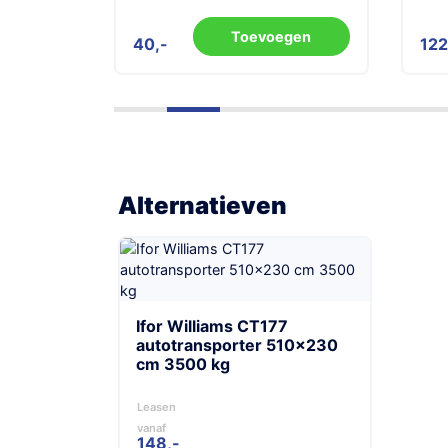
gen
Toevoegen
40
122
Alternatieven
Ifor Williams CT177
autotransporter 510×230
cm 3500 kg
Leasen
vanaf
148,-