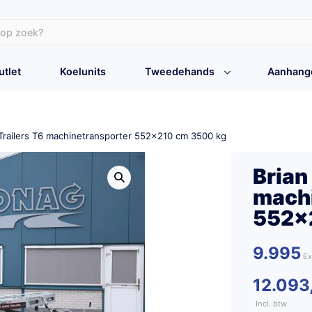
utlet
Koelunits
Tweedehands
Aanhang
Trailers T6 machinetransporter 552×210 cm 3500 kg
Brian
machi
552×
9.995
12.093
Incl. btw