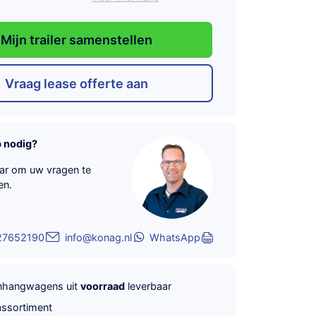
Mijn trailer samenstellen
Vraag lease offerte aan
p nodig?
aar om uw vragen te
en.
27652190
info@konag.nl
WhatsApp
anhangwagens uit
voorraad
leverbaar
ssortiment