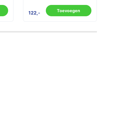
Toevoegen
122
2.450