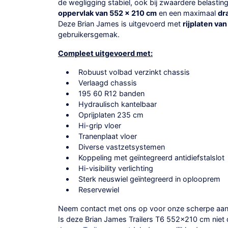
de wegligging stabiel, ook bij zwaardere belasting
oppervlak van 552 x 210 cm
en een maximaal
dr
Deze Brian James is uitgevoerd met
rijplaten va
gebruikersgemak.
Compleet uitgevoerd met:
Robuust volbad verzinkt chassis
Verlaagd chassis
195 60 R12 banden
Hydraulisch kantelbaar
Oprijplaten 235 cm
Hi-grip vloer
Tranenplaat vloer
Diverse vastzetsystemen
Koppeling met geïntegreerd antidiefstalslot
Hi-visibility verlichting
Sterk neuswiel geïntegreerd in oplooprem
Reservewiel
Neem contact met ons op voor onze
scherpe aan
Is deze Brian James Trailers T6 552×210 cm niet de 