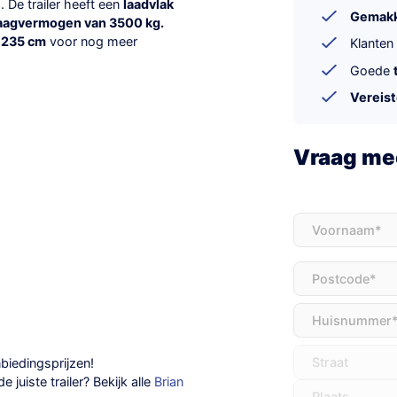
. De trailer heeft een
laadvlak
Gemakke
aagvermogen van 3500 kg.
n 235 cm
voor nog meer
Klanten
Goede
Vereis
Vraag mee
Voornaam
(Vereis
Adres
(Vereist)
biedingsprijzen
!
juiste trailer? Bekijk alle
Brian