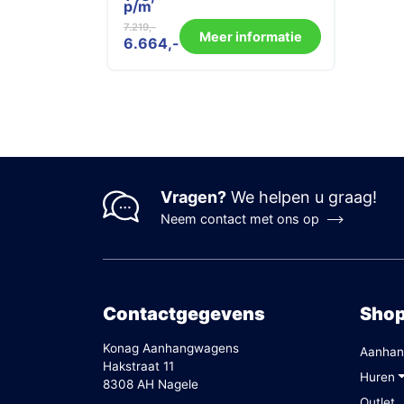
p/m
7.219
Oorspronkelijke
Huidige
Meer informatie
6.664
prijs
prijs
was:
is:
7.219.
6.664.
Vragen?
We helpen u graag!
Neem contact met ons op
Contactgegevens
Sho
Konag Aanhangwagens
Aanhan
Hakstraat 11
Huren
8308 AH Nagele
Outlet