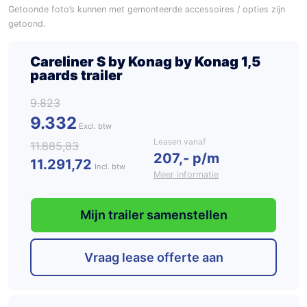
Getoonde foto’s kunnen met gemonteerde accessoires / opties zijn
getoond.
Careliner S by Konag by Konag 1,5
paards trailer
9.823
9.332
Leasen vanaf
11.885,83
207,- p/m
11.291,72
Incl. btw
Meer informatie
Mijn trailer samenstellen
Vraag lease offerte aan