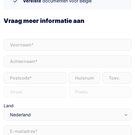
Vereiste
documenten voor België
Vraag meer informatie aan
Voornaam
(Vereist)
Achternaam
(Vereist)
Adres
(Vereist)
Land
E-
mailadres
(Vereist)