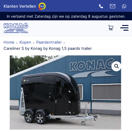
Klanten Vertellen
9,6
In verband met Zaterdag zijn we op zaterdag 8 augustus gesloten.
Home
Kopen
Paardentrailer
Careliner S by Konag by Konag 1,5 paards trailer