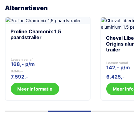
Alternatieven
Proline Chamonix 1,5
paardstrailer
Cheval Liber
Origins alum
trailer
Leasen vanaf
Leasen vanaf
168,- p/m
142,- p/m
8.340
Oorspronkelijke
Huidige
7.592
6.425
prijs
prijs
was:
is:
Meer informatie
Meer infor
8.340.
7.592.