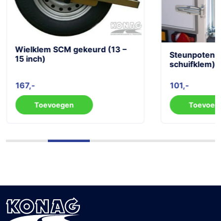
Wielklem SCM gekeurd (13 –
Steunpoten s
15 inch)
schuifklem)
167
101
Toevoegen
Toevoeg