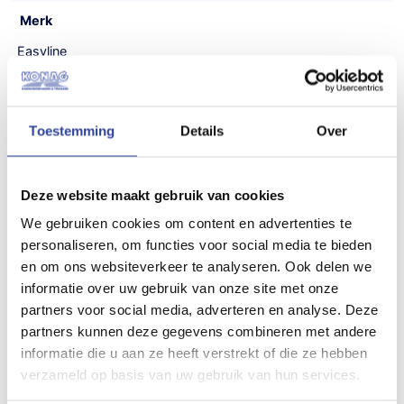
Merk
Easyline
Type aanhangwagen
Speciaalbouw aanhangwagens
Toestemming
Details
Over
Uitvoering
Enkelasser
Deze website maakt gebruik van cookies
Maatvoering (inwendig)
We gebruiken cookies om content en advertenties te
personaliseren, om functies voor social media te bieden
300x130x200 cm (LxBxH)
en om ons websiteverkeer te analyseren. Ook delen we
Gewicht
informatie over uw gebruik van onze site met onze
partners voor social media, adverteren en analyse. Deze
250 kg
partners kunnen deze gegevens combineren met andere
Draagvermogen (bruto)
informatie die u aan ze heeft verstrekt of die ze hebben
verzameld op basis van uw gebruik van hun services.
750 kg