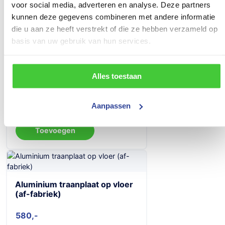
voor social media, adverteren en analyse. Deze partners
122
kunnen deze gegevens combineren met andere informatie
Toevoegen
die u aan ze heeft verstrekt of die ze hebben verzameld op
basis van uw gebruik van hun services.
Alles toestaan
Spiraalkabel 13 polig 8-aderig,
gemonteerd
Aanpassen
122
Toevoegen
Aluminium traanplaat op vloer
(af-fabriek)
580