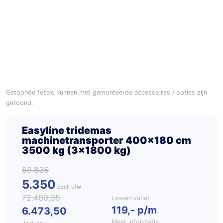
Getoonde foto’s kunnen met gemonteerde accessoires / opties zijn
getoond.
Easyline tridemas
machinetransporter 400×180 cm
3500 kg (3×1800 kg)
59.835
5.350
72.400,35
Leasen vanaf
119,- p/m
6.473,50
Meer informatie