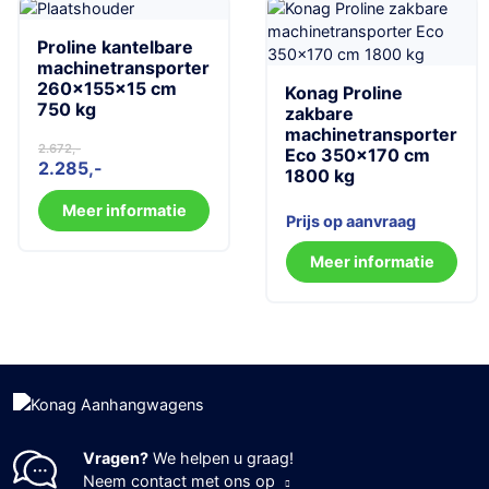
Proline kantelbare
machinetransporter
260x155x15 cm
Konag Proline
750 kg
zakbare
machinetransporter
2.672
Oorspronkelijke
Huidige
Eco 350×170 cm
2.285
1800 kg
prijs
prijs
was:
is:
Meer informatie
Prijs op aanvraag
2.672.
2.285.
Meer informatie
Vragen?
We helpen u graag!
Neem contact met ons op