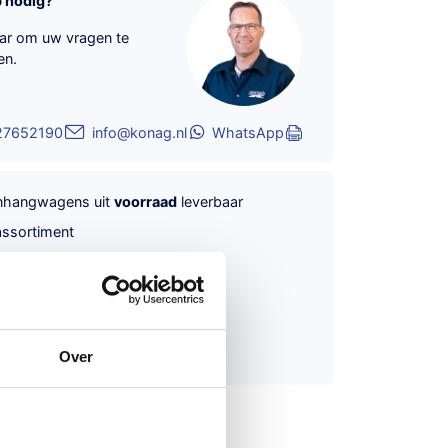
p nodig?
aar om uw vragen te
en.
27652190
info@konag.nl
WhatsApp
anhangwagens uit
voorraad
leverbaar
ssortiment
lijk en veilig
online betalen
 geven ons een
9,6
transportservice
te
documenten voor België
Over