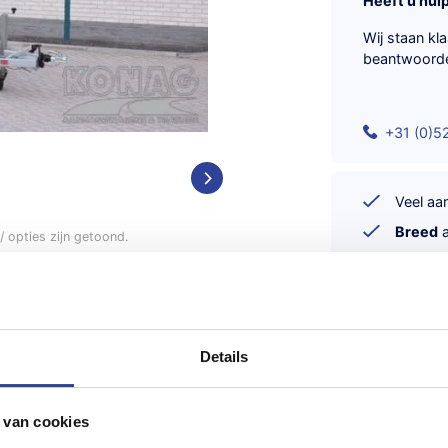
Heeft u hul
Wij staan kl
beantwoord
+31 (0)5
Veel a
Breed
a
 opties zijn getoond.
Gemakke
Klanten
Goede
van de vele soorten
Vereis
Details
reed
nag. Wij verhuren zowel aan
 van cookies