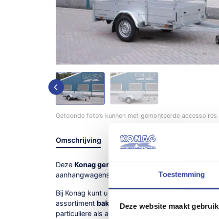
Getoonde foto’s kunnen met gemonteerde accessoires /
Omschrijving
Specificaties
Deze
Konag geremde enkelas bakwagen
is één 
Toestemming
aanhangwagens uit het huurassortiment.
Bij Konag kunt u terecht voor het huren van een b
assortiment
bakaanhangwagens
van het merk Ko
Deze website maakt gebruik
particuliere als aan zakelijke gebruikers.