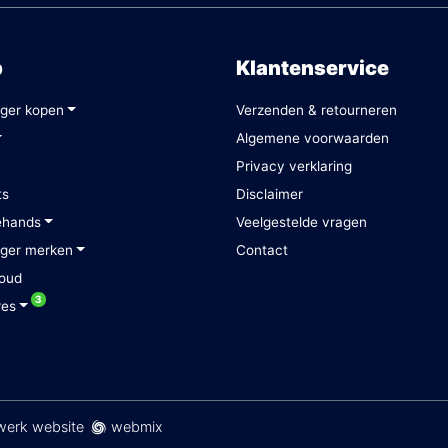
p
Klantenservice
ger kopen
Verzenden & retourneren
Algemene voorwaarden
Privacy verklaring
ts
Disclaimer
ehands
Veelgestelde vragen
ger merken
Contact
oud
3
res
erk website
webmix