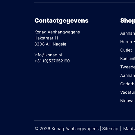
Contactgegevens
Sho
Konag Aanhangwagens
Aanhan
Hakstraat 11
Huren
8308 AH Nagele
Outlet
info@konag.nl
Koeluni
+31 (0)527652190
Tweed
Aanhan
Onderh
Vacatu
Nieuws
© 2026 Konag Aanhangwagens |
Sitemap
|
Maatw