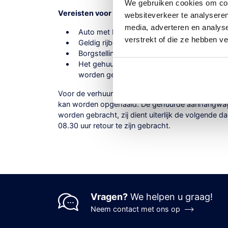
We gebruiken cookies om cont
Vereisten voor het huren van een aanhangwage
websiteverkeer te analyseren
media, adverteren en analys
Auto met Nederlands kenteken
verstrekt of die ze hebben v
Geldig rijbewijs en pinpas
Borgstelling € 150,- contant, bij ophalen 
Het gehuurde object dient gereinigd en zo
worden geretourneerd
Voor de verhuur hanteren we, dat de gehuurde 
kan worden opgehaald. De gehuurde aanhangwag
worden gebracht, zij dient uiterlijk de volgende 
08.30 uur retour te zijn gebracht.
Vragen?
We helpen u graag!
Neem contact met ons op