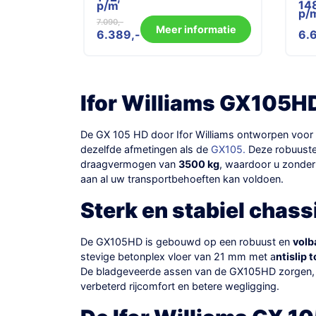
14
p/m
p/
7.090
Oorspronkelijke
Huidige
Meer informatie
6.389
6.
prijs
prijs
was:
is:
7.090.
6.389.
Ifor Williams GX105H
De GX 105 HD door Ifor Williams ontworpen voor 
dezelfde afmetingen als de
GX105.
Deze robuuste 
draagvermogen van
3500 kg
, waardoor u zonder
aan al uw transportbehoeften kan voldoen.
Sterk en stabiel chass
De GX105HD is gebouwd op een robuust en
volb
stevige betonplex vloer van 21 mm met a
ntislip 
De bladgeveerde assen van de GX105HD zorgen, ze
verbeterd rijcomfort en betere wegligging.