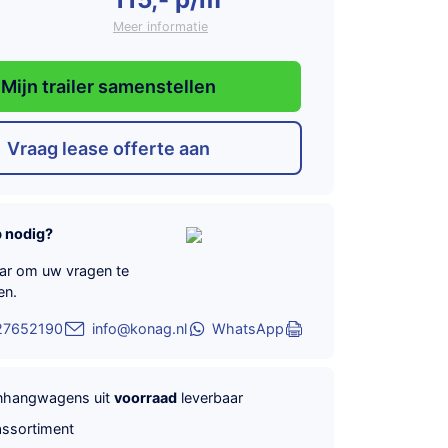
Meer informatie
Mijn trailer samenstellen
Vraag lease offerte aan
p nodig?
aar om uw vragen te
en.
27652190
info@konag.nl
WhatsApp
anhangwagens uit
voorraad
leverbaar
ssortiment