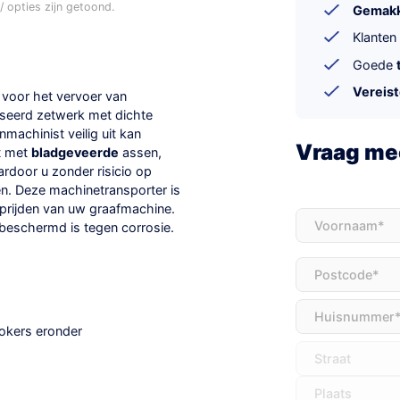
 opties zijn getoond.
Gemakke
Klanten
Goede
Vereis
 voor het vervoer van
iseerd zetwerk met dichte
machinist veilig uit kan
Vraag mee
t met
bladgeveerde
assen,
ardoor u zonder risicio op
n. Deze machinetransporter is
oprijden van uw graafmachine.
Voornaam
(Vereis
 beschermd is tegen corrosie.
Adres
(Vereist)
okers eronder