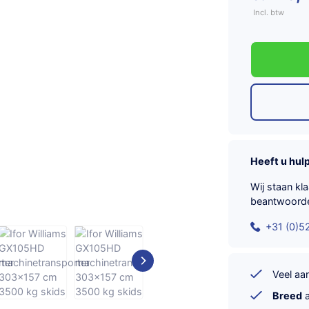
Incl. btw
Heeft u hul
Wij staan kl
beantwoord
+31 (0)5
Veel a
Breed
a