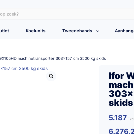
utlet
Koelunits
Tweedehands
Aanhang
s GX105HD machinetransporter 303×157 cm 3500 kg skids
Ifor 
machi
303×
skids
5.187
6.276,