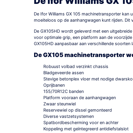
De Ifor Williams GX 10
De Ifor Williams GX 105 machinetransporter kan 
moeiteloos op de aanhangwagen kunt rijden. Dit ve
De GX105HD wordt geleverd met een uitgebreide l
voor optimale grip, een platform aan de voorzij
GX105HD aanpasbaar aan verschillende soorten l
De GX105 machinetransporter wo
Robuust volbad verzinkt chassis
Bladgeveerde assen
Stevige betonplex vloer met nodige dwarsko
Oprijbanen
155/70R12C banden
Platform vooraan de aanhangwagen
Zwaar steunwiel
Reservewiel op dissel gemonteerd
Diverse vastzetsystemen
Spatbordbescherming voor en achter
Koppeling met geïntegreerd antidiefstalslot