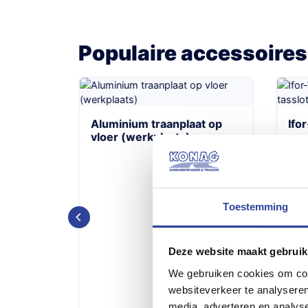
Populaire accessoires
at op
Aluminium traanplaat op
Ifo
vloer (werkplaats)
goe
Toestemming
Deze website maakt gebruik
We gebruiken cookies om cont
websiteverkeer te analyseren
media, adverteren en analys