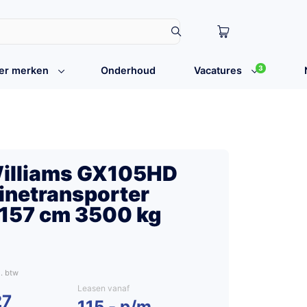
3
er merken
Onderhoud
Vacatures
Williams GX105HD
netransporter
157 cm 3500 kg
Leasen vanaf
27
115,- p/m