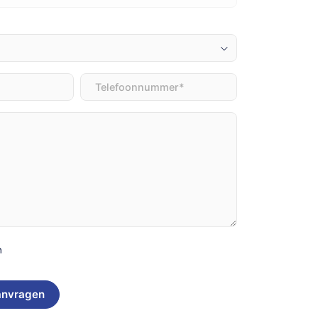
Telefoon
(Vereist)
)
n