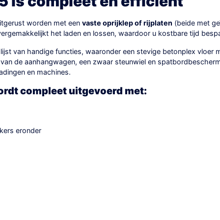
5 is compleet en efficiënt
uitgerust worden met een
vaste oprijklep of rijplaten
(beide met ge
rgemakkelijkt het laden en lossen, waardoor u kostbare tijd bespaa
ijst van handige functies, waaronder een stevige betonplex vloe
de van de aanhangwagen, een zwaar steunwiel en spatbordbescherm
adingen en machines.
rdt compleet uitgevoerd met:
kers eronder