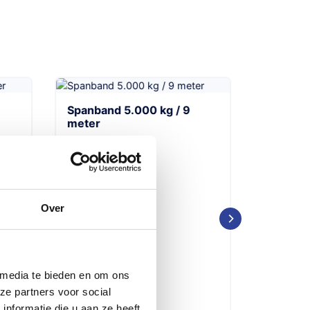
Spanband 5.000 kg / 9
Kunststo
meter
XL
Over
 media te bieden en om ons
ze partners voor social
nformatie die u aan ze heeft