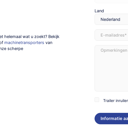
Land
E-
et helemaal wat u zoekt? Bekijk
mailadres
(Vereist
of
machinetransporters
van
Opmerkingen
onze
scherpe
Trailer
Trailer inruile
inruilen