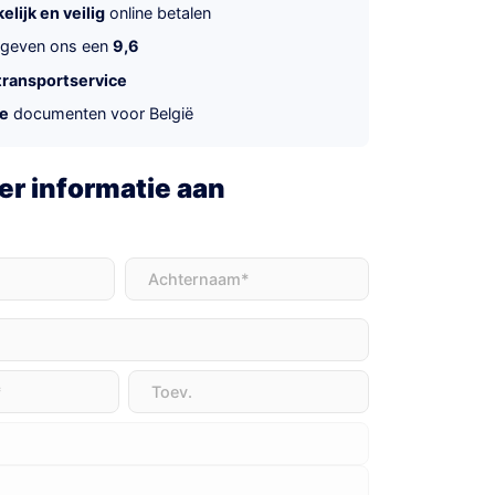
lijk en veilig
online betalen
 geven ons een
9,6
transportservice
te
documenten voor België
r informatie aan
t)
Achternaam
(Vereist)