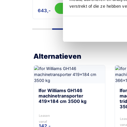
verstrekt of die ze hebben v
gen
Toevoegen
643
167
Alternatieven
Ifor Williams GH146
Ifo
machinetransporter
ma
419×184 cm 3500 kg
tr
350
Leasen
Lea
vanaf
vana
142,-