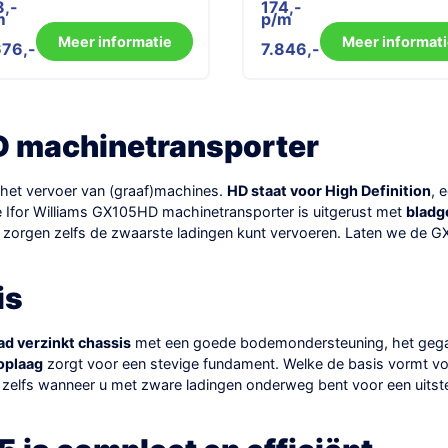
8,-
174,-
m
p/m
Meer informatie
Meer informati
676
7.846
D machinetransporter
het vervoer van (graaf)machines.
HD staat voor High Definition
, 
Ifor Williams GX105HD machinetransporter is uitgerust met
bladg
 zorgen zelfs de zwaarste ladingen kunt vervoeren. Laten we de G
is
ad verzinkt chassis
met een goede bodemondersteuning, het gegal
toplaag
zorgt voor een stevige fundament. Welke de basis vormt voo
lfs wanneer u met zware ladingen onderweg bent voor een uitsteke