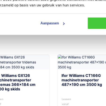
erzameld op basis van uw gebruik van hun services.
Toevoegen
Toevoegen
11
Aanpassen
r Williams GX126
Ifor Williams CT166G
chinetransporter
machinetransporter
idemas 366×184 cm
487×190 cm 3500 kg
0 kg skids
sen
Leasen
f
vanaf