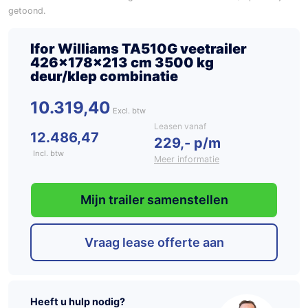
getoond.
Ifor Williams TA510G veetrailer
426x178x213 cm 3500 kg
deur/klep combinatie
10.319,40
Leasen vanaf
12.486,47
229,- p/m
Incl. btw
Meer informatie
Mijn trailer samenstellen
Vraag lease offerte aan
Heeft u hulp nodig?