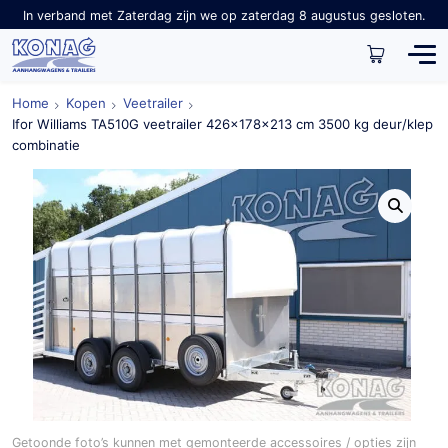
In verband met Zaterdag zijn we op zaterdag 8 augustus gesloten.
Home
Kopen
Veetrailer
Ifor Williams TA510G veetrailer 426x178x213 cm 3500 kg deur/klep
combinatie
Getoonde foto’s kunnen met gemonteerde accessoires / opties zijn