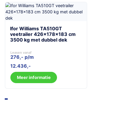
Ifor Williams TA510GT
veetrailer 426x178x183 cm
3500 kg met dubbel dek
Leasen vanaf
276,- p/m
12.436
Meer informatie