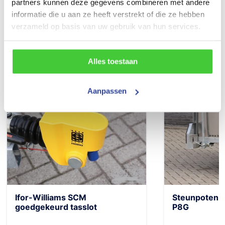
partners kunnen deze gegevens combineren met andere
Nieuw
informatie die u aan ze heeft verstrekt of die ze hebben
verzameld op basis van uw gebruik van hun services.
Alles toestaan
Populaire accessoires
Aanpassen
Ifor-Williams SCM
Steunpoten se
goedgekeurd tasslot
P8G