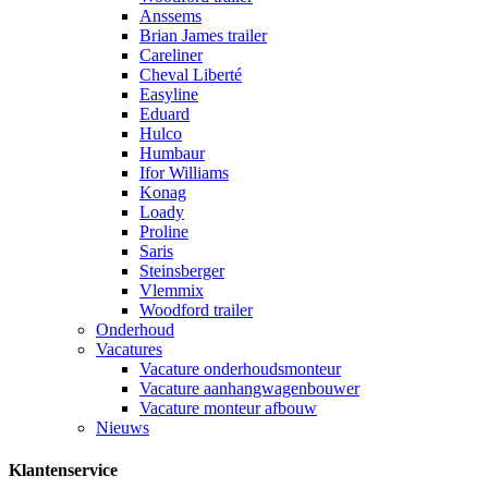
Anssems
Brian James trailer
Careliner
Cheval Liberté
Easyline
Eduard
Hulco
Humbaur
Ifor Williams
Konag
Loady
Proline
Saris
Steinsberger
Vlemmix
Woodford trailer
Onderhoud
Vacatures
Vacature onderhoudsmonteur
Vacature aanhangwagenbouwer
Vacature monteur afbouw
Nieuws
Klantenservice