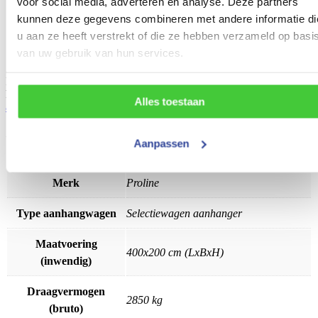
voor social media, adverteren en analyse. Deze partners
voorzien van anti-slip toplaag
kunnen deze gegevens combineren met andere informatie di
Inhaakprofiel aan achterzijde voor rijplaten
Neerklapbaar voorbord
u aan ze heeft verstrekt of die ze hebben verzameld op basi
Neuswiel automatisch inklapbaar, premium uitvoering
van uw gebruik van hun services.
Aluminium oprijplaten
Is de Konag
Proline
aardappelselectiewagen aanhanger niet
helemaal wat u zoekt? Bekijk ook de andere
selectie-
Alles toestaan
aanhangwagens
uit ons assortiment.
Aanpassen
Artikelnummer
3368
Merk
Proline
Type aanhangwagen
Selectiewagen aanhanger
Maatvoering
400x200 cm (LxBxH)
(inwendig)
Draagvermogen
2850 kg
(bruto)