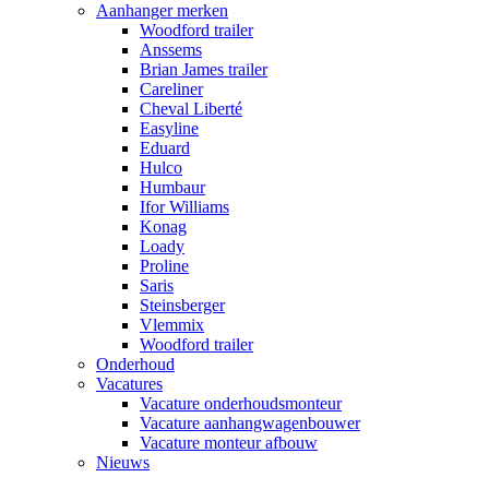
Aanhanger merken
Woodford trailer
Anssems
Brian James trailer
Careliner
Cheval Liberté
Easyline
Eduard
Hulco
Humbaur
Ifor Williams
Konag
Loady
Proline
Saris
Steinsberger
Vlemmix
Woodford trailer
Onderhoud
Vacatures
Vacature onderhoudsmonteur
Vacature aanhangwagenbouwer
Vacature monteur afbouw
Nieuws