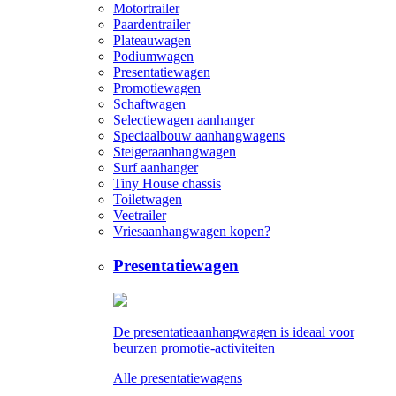
Motortrailer
Paardentrailer
Plateauwagen
Podiumwagen
Presentatiewagen
Promotiewagen
Schaftwagen
Selectiewagen aanhanger
Speciaalbouw aanhangwagens
Steigeraanhangwagen
Surf aanhanger
Tiny House chassis
Toiletwagen
Veetrailer
Vriesaanhangwagen kopen?
Presentatiewagen
De presentatieaanhangwagen is ideaal voor
beurzen promotie-activiteiten
Alle presentatiewagens