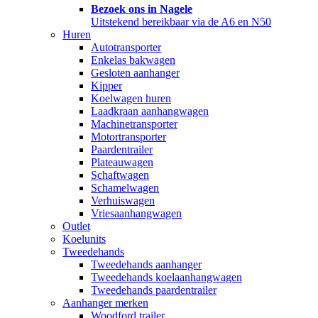
Bezoek ons in Nagele
Uitstekend bereikbaar via de A6 en N50
Huren
Autotransporter
Enkelas bakwagen
Gesloten aanhanger
Kipper
Koelwagen huren
Laadkraan aanhangwagen
Machinetransporter
Motortransporter
Paardentrailer
Plateauwagen
Schaftwagen
Schamelwagen
Verhuiswagen
Vriesaanhangwagen
Outlet
Koelunits
Tweedehands
Tweedehands aanhanger
Tweedehands koelaanhangwagen
Tweedehands paardentrailer
Aanhanger merken
Woodford trailer