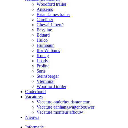
Woodford trailer
Anssems
Brian James trailer
Careliner
Cheval Liberté
Easyline
Eduard
Hulco
Humbaur
Ifor Williams
Konag
Loady
Proline
Saris
Steinsberger
Vlemmix
Woodford trailer
Onderhoud
Vacatures
Vacature onderhoudsmonteur
Vacature aanhangwagenbouwer
Vacature monteur afbouw
Nieuws
Informatie