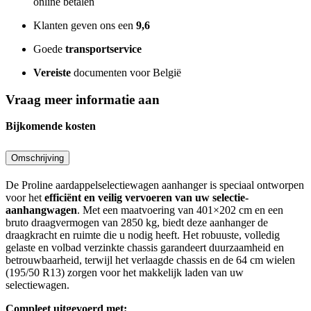
online betalen
Klanten geven ons een
9,6
Goede
transportservice
Vereiste
documenten voor België
Vraag meer informatie aan
Bijkomende kosten
Omschrijving
De Proline aardappelselectiewagen aanhanger is speciaal ontworpen
voor het
efficiënt en veilig vervoeren van uw selectie-
aanhangwagen
. Met een maatvoering van 401×202 cm en een
bruto draagvermogen van 2850 kg, biedt deze aanhanger de
draagkracht en ruimte die u nodig heeft. Het robuuste, volledig
gelaste en volbad verzinkte chassis garandeert duurzaamheid en
betrouwbaarheid, terwijl het verlaagde chassis en de 64 cm wielen
(195/50 R13) zorgen voor het makkelijk laden van uw
selectiewagen.
Compleet uitgevoerd met: