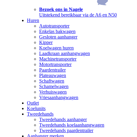
Bezoek ons in Nagele
Uitstekend bereikbaar via de A6 en N50
Huren
Autotransporter
Enkelas bakwagen
Gesloten aanhanger
Kipper
Koelwagen huren
Laadkraan aanhangwagen
Machinetransporter
Motortransporter
Paardentrailer
Plateauwagen
Schaftwagen
Schamelwagen
Verhuiswagen
Vriesaanhangwagen
Outlet
Koelunits
Tweedehands
Tweedehands aanhanger
Tweedehands koelaanhangwagen
Tweedehands paardentrailer
Aanhanger merken