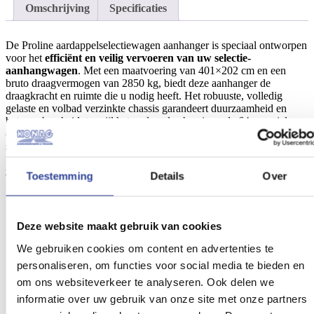
Omschrijving
Specificaties
De Proline aardappelselectiewagen aanhanger is speciaal ontworpen
voor het
efficiënt en veilig vervoeren van uw selectie-
aanhangwagen
. Met een maatvoering van 401×202 cm en een
bruto draagvermogen van 2850 kg, biedt deze aanhanger de
draagkracht en ruimte die u nodig heeft. Het robuuste, volledig
gelaste en volbad verzinkte chassis garandeert duurzaamheid en
betrouwbaarheid, terwijl het verlaagde chassis en de 64 cm wielen
(195/50 R13) zorgen voor het makkelijk laden van uw
selectiewagen.
Compleet uitgevoerd met:
Toestemming
Details
Over
Robuust chassis compleet gelast en volbad verzinkt
Lange aspadden
Verlaagd chassis 64 cm wielen 195/50 13″
Deze website maakt gebruik van cookies
Aluminium borden 30 cm hoog met verzonken degelijke
klepsluitingen
We gebruiken cookies om content en advertenties te
Voldoende bindringen geïntegreerd in zijrand
personaliseren, om functies voor social media te bieden en
Bindhaken aan onderkant zijrand-chassis rondom de wagen
om ons websiteverkeer te analyseren. Ook delen we
(ook voor- en achterzijde)
Doordachte draag constructie V-dissel
informatie over uw gebruik van onze site met onze partners
Bodemplaat uit een gedeelte 18 mm dik Fins berken kwaliteit