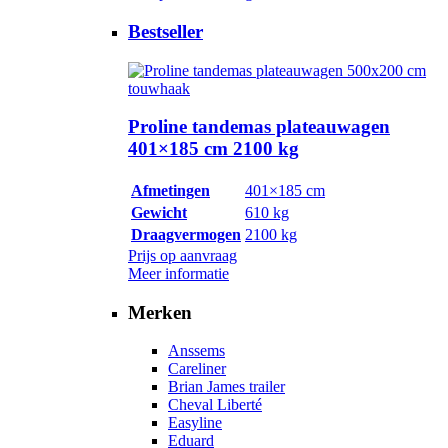
Bestseller
Proline tandemas plateauwagen
401×185 cm 2100 kg
Afmetingen
401×185 cm
Gewicht
610 kg
Draagvermogen
2100 kg
Prijs op aanvraag
Meer informatie
Merken
Anssems
Careliner
Brian James trailer
Cheval Liberté
Easyline
Eduard