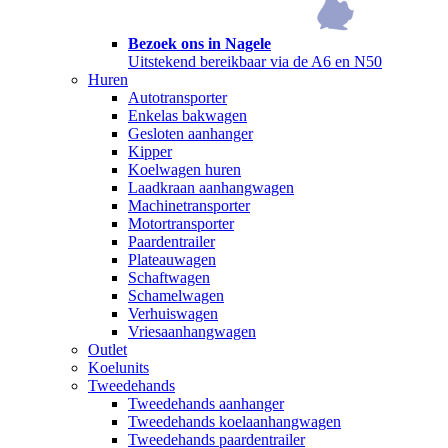
Bezoek ons in Nagele
Uitstekend bereikbaar via de A6 en N50
Huren
Autotransporter
Enkelas bakwagen
Gesloten aanhanger
Kipper
Koelwagen huren
Laadkraan aanhangwagen
Machinetransporter
Motortransporter
Paardentrailer
Plateauwagen
Schaftwagen
Schamelwagen
Verhuiswagen
Vriesaanhangwagen
Outlet
Koelunits
Tweedehands
Tweedehands aanhanger
Tweedehands koelaanhangwagen
Tweedehands paardentrailer