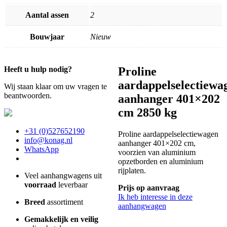
Aantal assen
2
Bouwjaar
Nieuw
Heeft u hulp nodig?
Proline
aardappelselectiewa
Wij staan klaar om uw vragen te
beantwoorden.
aanhanger 401×202
cm 2850 kg
+31 (0)527652190
Proline aardappelselectiewagen
info@konag.nl
aanhanger 401×202 cm,
WhatsApp
voorzien van aluminium
opzetborden en aluminium
rijplaten.
Veel aanhangwagens uit
voorraad
leverbaar
Prijs op aanvraag
Ik heb interesse in deze
Breed
assortiment
aanhangwagen
Gemakkelijk en veilig