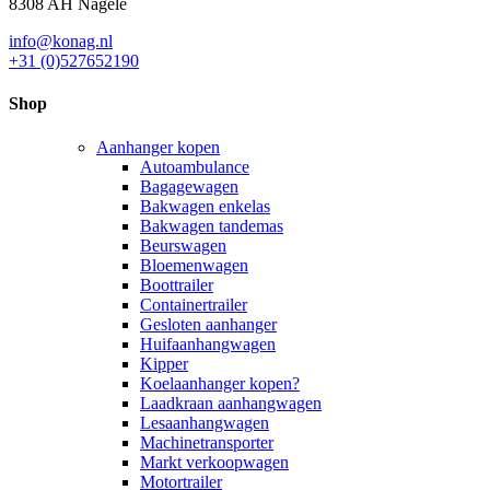
8308 AH Nagele
info@konag.nl
+31 (0)527652190
Shop
Aanhanger kopen
Autoambulance
Bagagewagen
Bakwagen enkelas
Bakwagen tandemas
Beurswagen
Bloemenwagen
Boottrailer
Containertrailer
Gesloten aanhanger
Huifaanhangwagen
Kipper
Koelaanhanger kopen?
Laadkraan aanhangwagen
Lesaanhangwagen
Machinetransporter
Markt verkoopwagen
Motortrailer