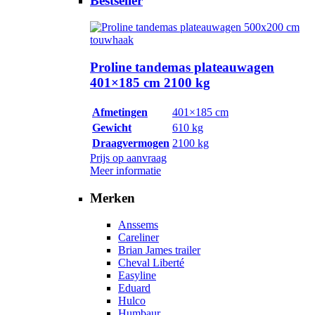
Bestseller
Proline tandemas plateauwagen
401×185 cm 2100 kg
Afmetingen
401×185 cm
Gewicht
610 kg
Draagvermogen
2100 kg
Prijs op aanvraag
Meer informatie
Merken
Anssems
Careliner
Brian James trailer
Cheval Liberté
Easyline
Eduard
Hulco
Humbaur