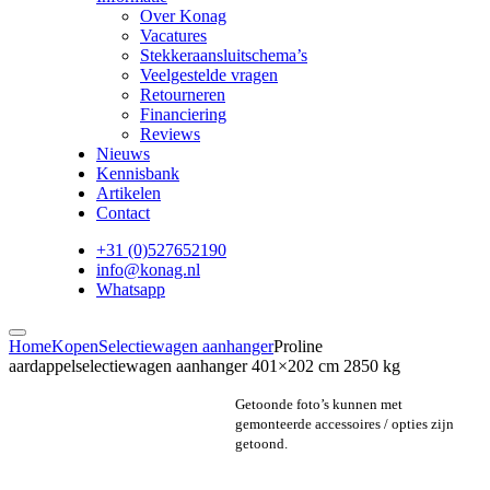
Over Konag
Vacatures
Stekkeraansluitschema’s
Veelgestelde vragen
Retourneren
Financiering
Reviews
Nieuws
Kennisbank
Artikelen
Contact
+31 (0)527652190
info@konag.nl
Whatsapp
Home
Kopen
Selectiewagen aanhanger
Proline
aardappelselectiewagen aanhanger 401×202 cm 2850 kg
Getoonde foto’s kunnen met
gemonteerde accessoires / opties zijn
getoond.