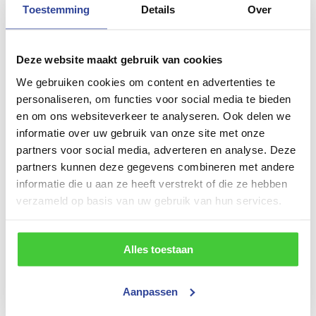
Toestemming
Details
Over
455x205 cm (LxBxH)
Gewicht
Deze website maakt gebruik van cookies
810 kg
We gebruiken cookies om content en advertenties te
Draagvermogen (bruto)
personaliseren, om functies voor social media te bieden
en om ons websiteverkeer te analyseren. Ook delen we
2850 kg
informatie over uw gebruik van onze site met onze
Draagvermogen (netto)
partners voor social media, adverteren en analyse. Deze
partners kunnen deze gegevens combineren met andere
2040 kg
informatie die u aan ze heeft verstrekt of die ze hebben
Aantal assen
verzameld op basis van uw gebruik van hun services.
2
Alles toestaan
Bouwjaar
Nieuw
Aanpassen