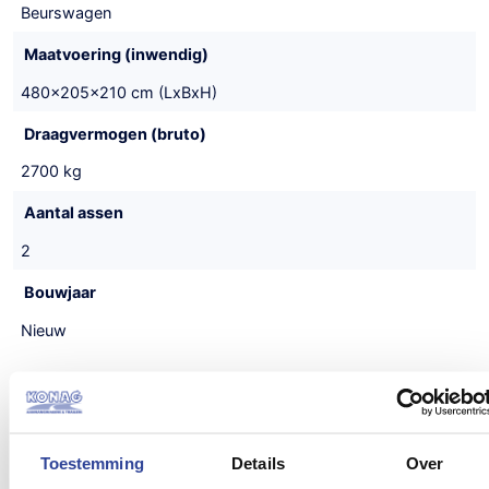
Beurswagen
Maatvoering (inwendig)
480x205x210 cm (LxBxH)
Draagvermogen (bruto)
2700 kg
Aantal assen
2
Bouwjaar
Nieuw
Alternatieven
Toestemming
Details
Over