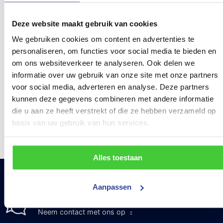
Deze website maakt gebruik van cookies
Konag Maggi
Konag
We gebruiken cookies om content en advertenties te
kookwagen –
drankenwagen –
personaliseren, om functies voor social media te bieden en
beursaanhangwagen
Bacardiwagen
400x210x230 cm
om ons websiteverkeer te analyseren. Ook delen we
2700 kg
Prijs op aanvraag
informatie over uw gebruik van onze site met onze partners
voor social media, adverteren en analyse. Deze partners
Meer informatie
Prijs op aanvraag
kunnen deze gegevens combineren met andere informatie
die u aan ze heeft verstrekt of die ze hebben verzameld op
Meer informatie
basis van uw gebruik van hun services.
Alles toestaan
Aanpassen
Vragen?
We helpen u graag!
Neem contact met ons op