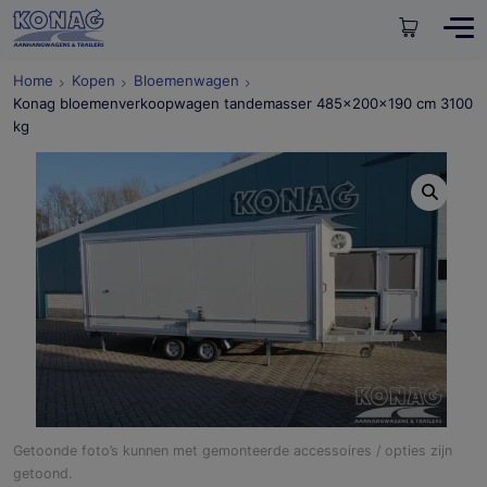
Home
Kopen
Bloemenwagen
Konag bloemenverkoopwagen tandemasser 485x200x190 cm 3100
kg
Getoonde foto’s kunnen met gemonteerde accessoires / opties zijn
getoond.