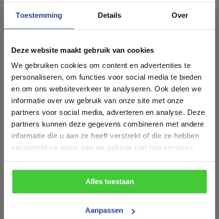
Artikelnummer
Toestemming
Details
Over
3432
Wij geloven in persoonlijk
Type aanhangwagen
contact.
Deze website maakt gebruik van cookies
Bloemenwagen
We gebruiken cookies om content en advertenties te
Deze pagina geeft een impressie van de mogelijkheden op
Maatvoering (inwendig)
personaliseren, om functies voor social media te bieden
het gebied van Konag bloemenwagens. Wij produceren
en om ons websiteverkeer te analyseren. Ook delen we
485x200x190 cm (LxBxH)
zowel seriematige modellen als maatwerk
informatie over uw gebruik van onze site met onze
bloemenwagens.
Draagvermogen (bruto)
partners voor social media, adverteren en analyse. Deze
Om de hoge kwaliteit en service te kunnen waarborgen
partners kunnen deze gegevens combineren met andere
verzoeken wij u vriendelijk vooraf aan uw bezoek aan een
3100 kg
afspraak in te plannen. Neem daarvoor telefonisch contact
informatie die u aan ze heeft verstrekt of die ze hebben
op via
+31 527652190
of stuur een e-mail naar
Aantal assen
verzameld op basis van uw gebruik van hun services.
info@konag.nl.
U bent van harte welkom.
2
Neem contact op
Bouwjaar
Alles toestaan
Nieuw
Aanpassen