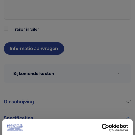
Trailer
Trailer inruilen
inruilen
Bijkomende kosten
Omschrijving
Specificaties