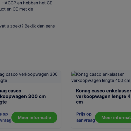
id, HACCP en hebben het CE
duct en CE met de
wat u zoekt? Bekijk dan eens
nag casco
Konag casco enkelasse
rkoopwagen 300 cm
verkoopwagen lengte 
gte
cm
js op
Prijs op
Meer informatie
Meer informat
vraag
aanvraag