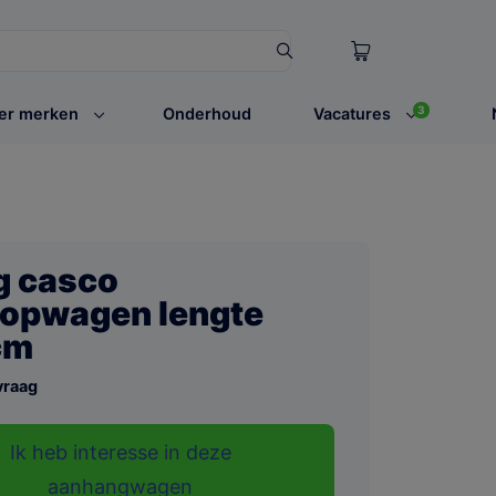
3
er merken
Onderhoud
Vacatures
g casco
opwagen lengte
cm
vraag
Ik heb interesse in deze
aanhangwagen