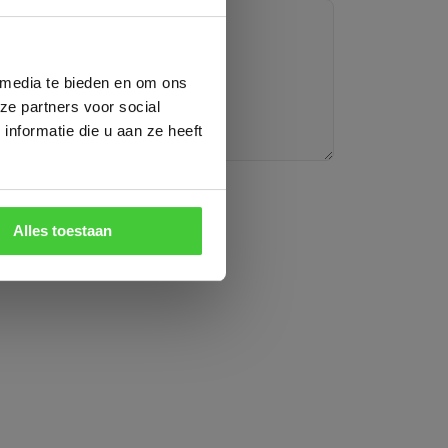
g markt
t
 media te bieden en om ons
ze partners voor social
k vooraf aan
nformatie die u aan ze heeft
p via
+31
n
Alles toestaan