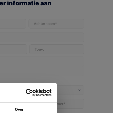
r informatie aan
t)
Achternaam
(Vereist)
Telefoon
(Vereist)
)
Over