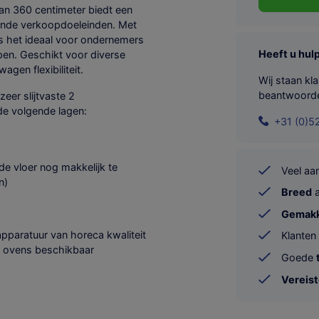
an 360 centimeter biedt een
lende verkoopdoeleinden. Met
is het ideaal voor ondernemers
Heeft u hul
pen. Geschikt voor diverse
gen flexibiliteit.
Wij staan kl
beantwoord
zeer slijtvaste 2
de volgende lagen:
+31 (0)5
 de vloer nog makkelijk te
Veel a
n)
Breed
a
Gemakke
 apparatuur van horeca kwaliteit
Klanten
er ovens beschikbaar
Goede
Vereis