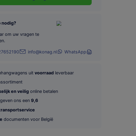
p nodig?
aar om uw vragen te
en.
27652190
info@konag.nl
WhatsApp
anhangwagens uit
voorraad
leverbaar
ssortiment
lijk en veilig
online betalen
 geven ons een
9,6
transportservice
te
documenten voor België