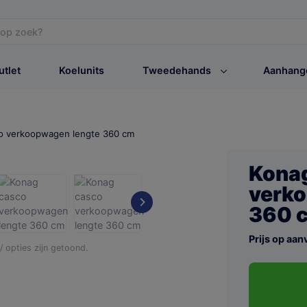
utlet
Koelunits
Tweedehands
Aanhang
o verkoopwagen lengte 360 cm
Kona
verko
360 
Prijs op aan
 opties zijn getoond.