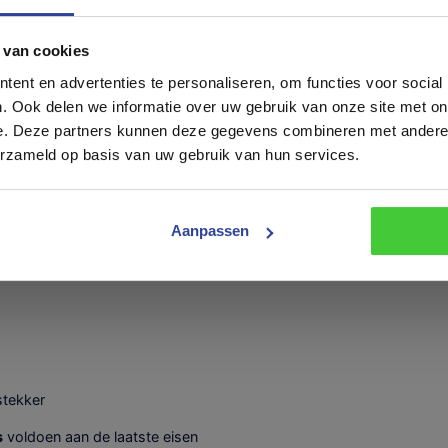
Opmerkingen
flessen met manifold
 van cookies
eeft een impressie van de mogelijkheden op het gebied van Kona
s. Wij produceren zowel seriematige modellen als maatwerk mark
ent en advertenties te personaliseren, om functies voor social
ns.
. Ook delen we informatie over uw gebruik van onze site met on
aliteit en service te kunnen waarborgen verzoeken wij u vriendelij
spotjes
e. Deze partners kunnen deze gegevens combineren met andere i
 een afspraak in te plannen. Neem daarvoor telefonisch contact o
erzameld op basis van uw gebruik van hun services.
 stuur een e-mail naar
info@konag.nl.
U bent van harte welkom.
Trailer
Trailer inruile
tact op
inruilen
Aanpassen
stekker
s
voldoen aan de laatste eisen