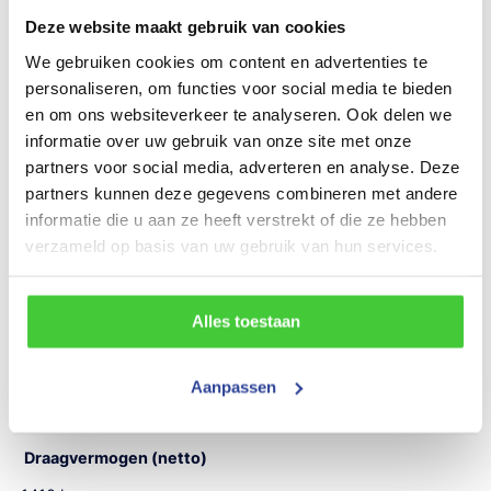
Tandemasser
Deze website maakt gebruik van cookies
Laadvloerhoogte
We gebruiken cookies om content en advertenties te
personaliseren, om functies voor social media te bieden
67 cm
en om ons websiteverkeer te analyseren. Ook delen we
Maatvoering (inwendig)
informatie over uw gebruik van onze site met onze
partners voor social media, adverteren en analyse. Deze
305x180 cm (LxBxH)
partners kunnen deze gegevens combineren met andere
Maatvoering (uitwendig)
informatie die u aan ze heeft verstrekt of die ze hebben
verzameld op basis van uw gebruik van hun services.
450x192 cm (LxBxH)
Gewicht
Alles toestaan
690 kg
Draagvermogen (bruto)
Aanpassen
2100 kg
Draagvermogen (netto)