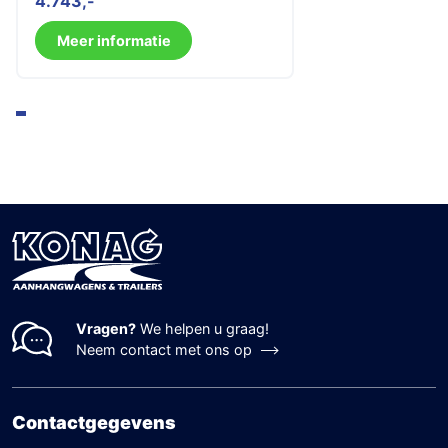
4.743
prijs
prijs
was:
is:
Meer informatie
5.555.
4.743.
Vragen?
We helpen u graag!
Neem contact met ons op
Contactgegevens