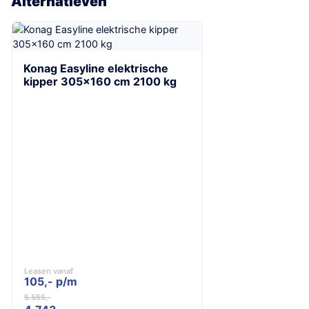
Alternatieven
Konag Easyline elektrische
kipper 305×160 cm 2100 kg
Leasen vanaf
105,- p/m
5.555
Oorspronkelijke
Huidige