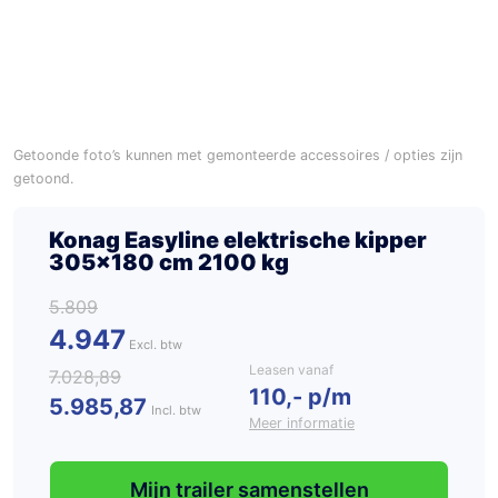
Getoonde foto’s kunnen met gemonteerde accessoires / opties zijn
getoond.
Konag Easyline elektrische kipper
305×180 cm 2100 kg
5.809
4.947
Leasen vanaf
7.028,89
110,- p/m
5.985,87
Incl. btw
Meer informatie
Mijn trailer samenstellen