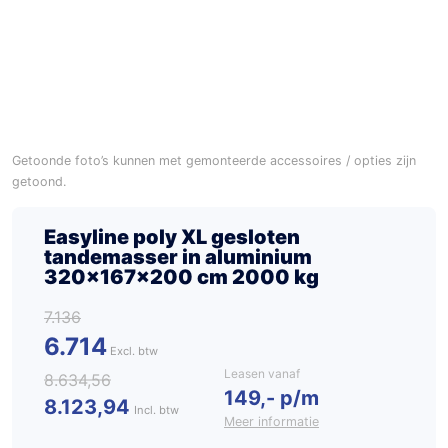
Getoonde foto’s kunnen met gemonteerde accessoires / opties zijn
getoond.
Easyline poly XL gesloten
tandemasser in aluminium
320x167x200 cm 2000 kg
7.136
6.714
Leasen vanaf
8.634,56
149,- p/m
8.123,94
Incl. btw
Meer informatie