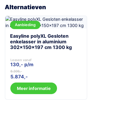
Alternatieven
Aanbieding
Easyline polyXL Gesloten
enkelasser in aluminium
302x150x197 cm 1300 kg
Leasen vanaf
130,- p/m
6.306
Oorspronkelijke
Huidige
5.874
prijs
prijs
was:
is:
Meer informatie
6.306.
5.874.