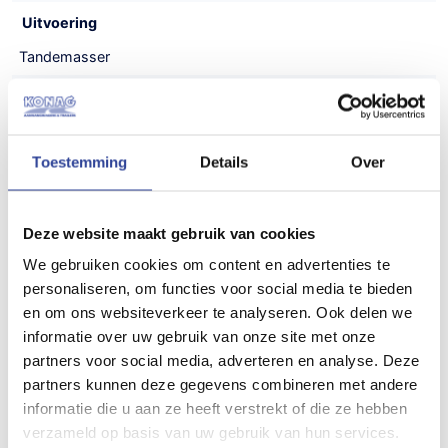
Uitvoering
Tandemasser
Laadvloerhoogte
30 cm
Toestemming
Details
Over
Maatvoering (inwendig)
313x166x200 cm (LxBxH)
Deze website maakt gebruik van cookies
Maatvoering (uitwendig)
We gebruiken cookies om content en advertenties te
435x212x235 cm (LxBxH)
personaliseren, om functies voor social media te bieden
en om ons websiteverkeer te analyseren. Ook delen we
Gewicht
informatie over uw gebruik van onze site met onze
625 kg
partners voor social media, adverteren en analyse. Deze
partners kunnen deze gegevens combineren met andere
Draagvermogen (bruto)
informatie die u aan ze heeft verstrekt of die ze hebben
2000 kg
verzameld op basis van uw gebruik van hun services.