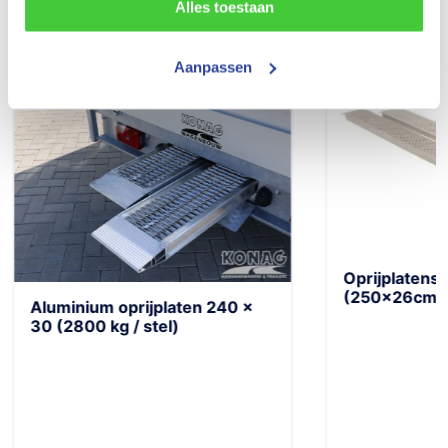
Alles toestaan
Populaire accessoires
Aanpassen
Oprijplatens
(250x26cm /
Aluminium oprijplaten 240 x
30 (2800 kg / stel)