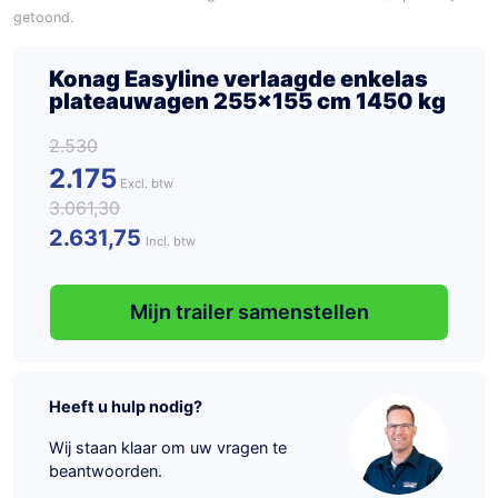
getoond.
Konag Easyline verlaagde enkelas
plateauwagen 255×155 cm 1450 kg
2.530
2.175
3.061,30
2.631,75
Incl. btw
Mijn trailer samenstellen
Heeft u hulp nodig?
Wij staan klaar om uw vragen te
beantwoorden.