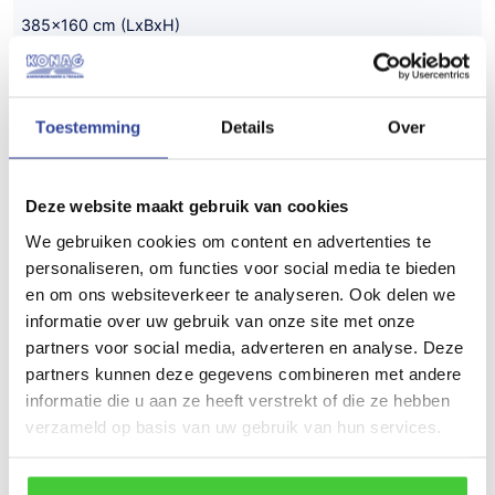
385x160 cm (LxBxH)
Gewicht
295 kg
Toestemming
Details
Over
Draagvermogen (bruto)
1450 kg
Deze website maakt gebruik van cookies
Draagvermogen (netto)
We gebruiken cookies om content en advertenties te
1155 kg
personaliseren, om functies voor social media te bieden
en om ons websiteverkeer te analyseren. Ook delen we
Aantal assen
informatie over uw gebruik van onze site met onze
1
partners voor social media, adverteren en analyse. Deze
partners kunnen deze gegevens combineren met andere
Bouwjaar
informatie die u aan ze heeft verstrekt of die ze hebben
verzameld op basis van uw gebruik van hun services.
Nieuw