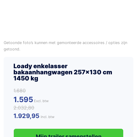
Getoonde foto’s kunnen met gemonteerde accessoires / opties zijn
getoond.
Loady enkelasser
bakaanhangwagen 257×130 cm
1450 kg
1.680
1.595
2.032,80
1.929,95
Incl. btw
Mijn trailer samenstellen