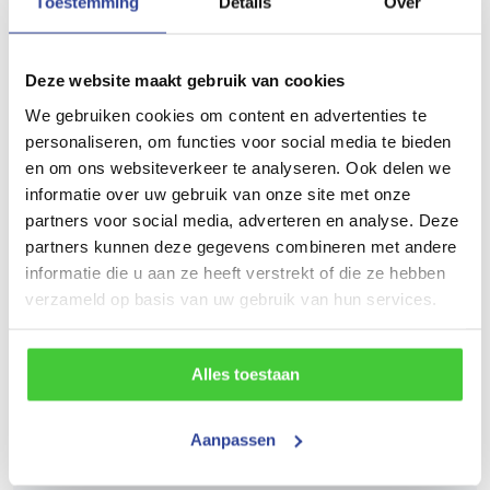
Toestemming
Details
Over
45 cm
Maatvoering (inwendig)
Deze website maakt gebruik van cookies
257x130 cm (LxBxH)
We gebruiken cookies om content en advertenties te
personaliseren, om functies voor social media te bieden
Maatvoering (uitwendig)
en om ons websiteverkeer te analyseren. Ook delen we
informatie over uw gebruik van onze site met onze
375x175 cm (LxBxH)
partners voor social media, adverteren en analyse. Deze
Gewicht
partners kunnen deze gegevens combineren met andere
informatie die u aan ze heeft verstrekt of die ze hebben
230 kg
verzameld op basis van uw gebruik van hun services.
Draagvermogen (bruto)
1450 kg
Alles toestaan
Draagvermogen (netto)
1220 kg
Aanpassen
Aantal assen