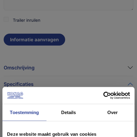
Trailer
Trailer inruilen
inruilen
Omschrijving
Specificaties
Artikelnummer
Toestemming
Details
Over
14289
Wij geloven in persoonlijk
Merk
contact.
Deze website maakt gebruik van cookies
Konag