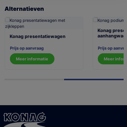
Alternatieven
Konag presen
aanhangwag
Konag presentatiewagen
Prijs op aanvr
Prijs op aanvraag
Meer infor
Meer informatie