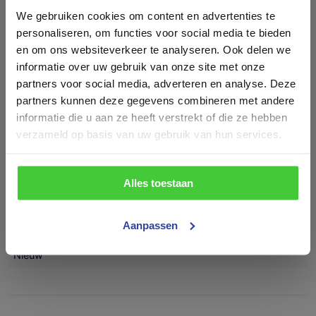
We gebruiken cookies om content en advertenties te
Type aanhangwagen
Deze pagina geeft een impressie van de mogelijkheden op
personaliseren, om functies voor social media te bieden
het gebied van Konag promotiewagens. Wij produceren
en om ons websiteverkeer te analyseren. Ook delen we
Beurswagen
zowel seriematige modellen als maatwerk
informatie over uw gebruik van onze site met onze
promotiewagens.
Maatvoering (inwendig)
partners voor social media, adverteren en analyse. Deze
Om de hoge kwaliteit en service te kunnen waarborgen
partners kunnen deze gegevens combineren met andere
420x205x220 cm (LxBxH)
verzoeken wij u vriendelijk vooraf aan uw bezoek aan een
afspraak in te plannen. Neem daarvoor telefonisch contact
informatie die u aan ze heeft verstrekt of die ze hebben
Draagvermogen (bruto)
op via
+31 527652190
of stuur een e-mail naar
verzameld op basis van uw gebruik van hun services.
info@konag.nl.
U bent van harte welkom.
2800 kg
Neem contact op
Aantal assen
Alles toestaan
2
Aanpassen
Bouwjaar
Nieuw