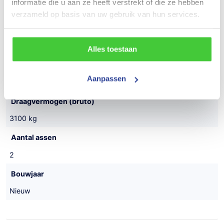
informatie die u aan ze heeft verstrekt of die ze hebben
Proline
verzameld op basis van uw gebruik van hun services.
Type aanhangwagen
Gesloten aanhanger
Alles toestaan
Maatvoering (inwendig)
Aanpassen
400x200x230 cm (LxBxH)
Draagvermogen (bruto)
3100 kg
Aantal assen
2
Bouwjaar
Nieuw