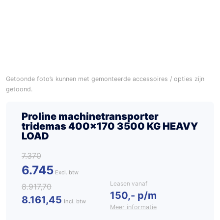
Getoonde foto’s kunnen met gemonteerde accessoires / opties zijn
getoond.
Proline machinetransporter
tridemas 400×170 3500 KG HEAVY
LOAD
7.370
6.745
Leasen vanaf
8.917,70
150,- p/m
8.161,45
Incl. btw
Meer informatie