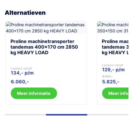
Alternatieven
Proline machinetransporter
Proline mach
tandemas 400×170 cm 2850
tandemas 35
kg HEAVY LOAD
kg HEAVY L
Leasen vanaf
Leasen vanaf
129,- p/m
134,- p/m
6.150
Oorspronkelijk
Huidige
6.060
5.825
prijs
prijs
was:
is:
Meer informatie
Meer infor
6.150.
5.825.