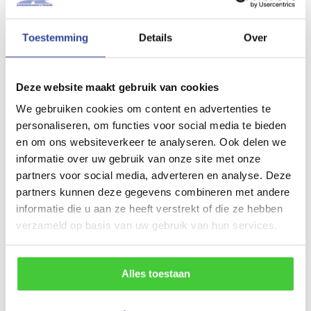
Uitvoering
Toestemming
Details
Over
Tridemasser
Laadvloerhoogte
Deze website maakt gebruik van cookies
35 cm
We gebruiken cookies om content en advertenties te
Maatvoering (inwendig)
personaliseren, om functies voor social media te bieden
400x170 cm (LxBxH)
en om ons websiteverkeer te analyseren. Ook delen we
informatie over uw gebruik van onze site met onze
Maatvoering (uitwendig)
partners voor social media, adverteren en analyse. Deze
585x230 cm (LxBxH)
partners kunnen deze gegevens combineren met andere
informatie die u aan ze heeft verstrekt of die ze hebben
Gewicht
verzameld op basis van uw gebruik van hun services.
940 kg
Draagvermogen (bruto)
Alles toestaan
3500 kg