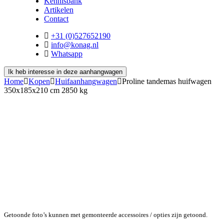
Kennisbank
Artikelen
Contact
+31 (0)527652190
info@konag.nl
Whatsapp
Ik heb interesse in deze aanhangwagen
Home
Kopen
Huifaanhangwagen
Proline tandemas huifwagen
350x185x210 cm 2850 kg
Getoonde foto’s kunnen met gemonteerde accessoires / opties zijn getoond.