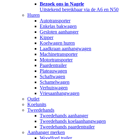
Bezoek ons in Nagele
Uitstekend bereikbaar via de A6 en N50
Huren
Autotransporter
Enkelas bakwagen
Gesloten aanhanger
Kipper
Koelwagen huren
Laadkraan aanhangwagen
Machinetransporter
Motortransporter
Paardentrailer
Plateauwagen
Schaftwagen
Schamelwagen
Verhuiswagen
Vriesaanhangwagen
Outlet
Koelunits
Tweedehands
Tweedehands aanhanger
Tweedehands koelaanhangwagen
Tweedehands paardentrailer
Aanhanger merken
Woodford trailer