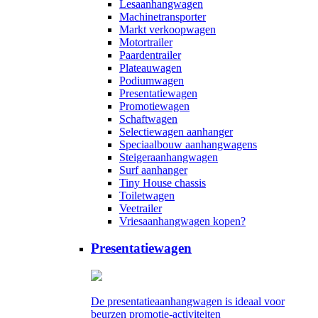
Lesaanhangwagen
Machinetransporter
Markt verkoopwagen
Motortrailer
Paardentrailer
Plateauwagen
Podiumwagen
Presentatiewagen
Promotiewagen
Schaftwagen
Selectiewagen aanhanger
Speciaalbouw aanhangwagens
Steigeraanhangwagen
Surf aanhanger
Tiny House chassis
Toiletwagen
Veetrailer
Vriesaanhangwagen kopen?
Presentatiewagen
De presentatieaanhangwagen is ideaal voor
beurzen promotie-activiteiten