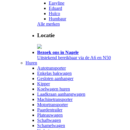
Easyline
Eduard
Hulco
Humbaur
Alle merken
Locatie
Bezoek ons in Nagele
Uitstekend bereikbaar via de A6 en N50
Huren
Autotransporter
Enkelas bakwagen
Gesloten aanhanger
Kipper
Koelwagen huren
Laadkraan aanhangwagen
Machinetransporter
Motortransporter
Paardentrailer
Plateauwagen
Schaftwagen
Schamelwagen