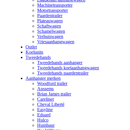
Machinetransporter
Motortransporter
Paardentrailer
Plateauwagen
Schaftwagen
Schamelwagen
Verhuiswagen
Vriesaanhangwagen
Outlet
Koelunits
Tweedehands
Tweedehands aanhanger
Tweedehands koelaanhangwagen
Tweedehands paardentrailer
Aanhanger merken
Woodford trailer
Anssems
Brian James trailer
Careliner
Cheval Liberté
Easyline
Eduard
Hulco
Humbaur