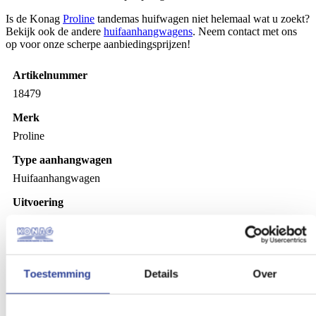
Is de Konag
Proline
tandemas huifwagen niet helemaal wat u zoekt?
Bekijk ook de andere
huifaanhangwagens
. Neem contact met ons
op voor onze scherpe aanbiedingsprijzen!
Artikelnummer
18479
Merk
Proline
Type aanhangwagen
Huifaanhangwagen
Uitvoering
Tandemasser
Laadvloerhoogte
63 cm
Toestemming
Details
Over
Maatvoering (inwendig)
351x185x210 cm (LxBxH)