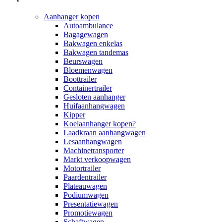
Aanhanger kopen
Autoambulance
Bagagewagen
Bakwagen enkelas
Bakwagen tandemas
Beurswagen
Bloemenwagen
Boottrailer
Containertrailer
Gesloten aanhanger
Huifaanhangwagen
Kipper
Koelaanhanger kopen?
Laadkraan aanhangwagen
Lesaanhangwagen
Machinetransporter
Markt verkoopwagen
Motortrailer
Paardentrailer
Plateauwagen
Podiumwagen
Presentatiewagen
Promotiewagen
Schaftwagen