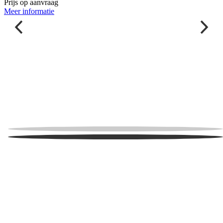
Prijs op aanvraag
P
Meer informatie
M