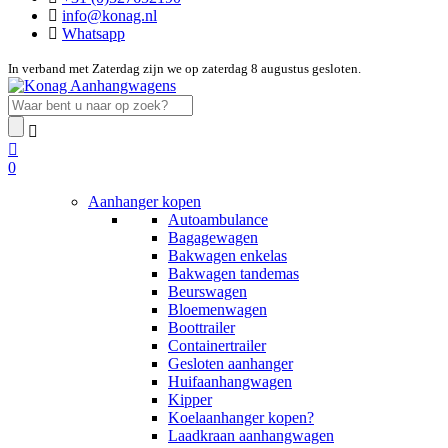
info@konag.nl
Whatsapp
In verband met Zaterdag zijn we op zaterdag 8 augustus gesloten.
0
Aanhanger kopen
Autoambulance
Bagagewagen
Bakwagen enkelas
Bakwagen tandemas
Beurswagen
Bloemenwagen
Boottrailer
Containertrailer
Gesloten aanhanger
Huifaanhangwagen
Kipper
Koelaanhanger kopen?
Laadkraan aanhangwagen