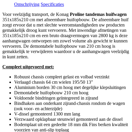
Omschrijving
Specificaties
Voor veelzijdig transport, de Konag
Proline tandemas huifwagen
351x185x210 cm met afneembare huifopbouw. De afneembare huif
zorgt ervoor dat u met slechte weeromstandigheden uw producten
gemakkelijk droog kunt vervoeren. Met inwendige afmetingen van
351x185x210 cm en een bruto draagvermogen van 2800 kg is deze
aanhangwagen ontworpen om zowel volume als gewicht te kunnen
vervoeren. De demontabele huifopbouw van 210 cm hoog is
gemakkelijk te verwijderen waardoor u de aanhangwagen veelzijdig
in kunt zetten.
Compleet uitgevoerd met:
Robuust chassis compleet gelast en volbad verzinkt
Verlaagd chassis 64 cm wielen 195/50 13″
Aluminium borden 30 cm hoog met degelijke klepsluitingen
Demontabele huifopbouw 210 cm hoog
Voldoende bindringen geïntegreerd in zijrand
Bindhaken aan onderkant zijrand-chassis rondom de wagen
(ook voor- en achterzijde)
V-dissel gemonteerd 1300 mm lang
Verzwaard opklapbaar steunwiel gemonteerd aan de dissel
Bodemplaat uit een gedeelte 18 mm dik Fins berken kwaliteit
voorzien van anti-slip toplaag