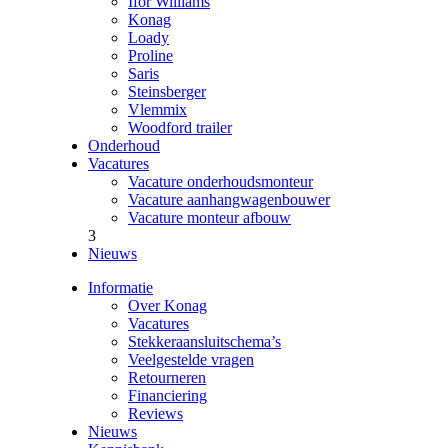
Ifor Williams
Konag
Loady
Proline
Saris
Steinsberger
Vlemmix
Woodford trailer
Onderhoud
Vacatures
Vacature onderhoudsmonteur
Vacature aanhangwagenbouwer
Vacature monteur afbouw
3
Nieuws
Informatie
Over Konag
Vacatures
Stekkeraansluitschema’s
Veelgestelde vragen
Retourneren
Financiering
Reviews
Nieuws