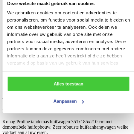
Deze website maakt gebruik van cookies
Gewicht
We gebruiken cookies om content en advertenties te
600 kg
personaliseren, om functies voor social media te bieden en
Draagvermogen (bruto)
om ons websiteverkeer te analyseren. Ook delen we
2800 kg
informatie over uw gebruik van onze site met onze
partners voor social media, adverteren en analyse. Deze
Draagvermogen (netto)
partners kunnen deze gegevens combineren met andere
2200 kg
informatie die u aan ze heeft verstrekt of die ze hebben
Aantal assen
verzameld op basis van uw gebruik van hun services.
2
Bouwjaar
Alles toestaan
Nieuw
Proline tandemas huifwagen 350x185x210
Aanpassen
cm 2850 kg
Konag Proline tandemas huifwagen 351x185x210 cm met
demontabele huifopbouw. Zeer robuuste huifaanhangwagen welke
voldoet aan al uw eisen.