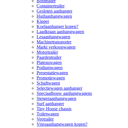
Boottrailer
Containertrailer
Gesloten aanhanger
Huifaanhangwagen
Kipper
Koelaanhanger kopen?
Laadkraan aanhangwagen
Lesaanhangwagen
Machinetransporter
Markt verkoopwagen
Motortrailer
Paardentrailer
Plateauwagen
Podiumwagen
Presentatiewagen
Promotiewagen
Schaftwagen
Selectiewagen aanhanger
Speciaalbouw aanhangwagens
Steigeraanhangwagen
Surf aanhanger
Tiny House chassis
Toiletwagen
Veetrailer
Vriesaanhangwagen kopen?