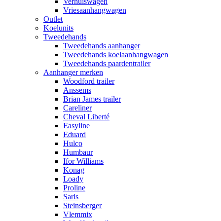
Verhuiswagen
Vriesaanhangwagen
Outlet
Koelunits
Tweedehands
Tweedehands aanhanger
Tweedehands koelaanhangwagen
Tweedehands paardentrailer
Aanhanger merken
Woodford trailer
Anssems
Brian James trailer
Careliner
Cheval Liberté
Easyline
Eduard
Hulco
Humbaur
Ifor Williams
Konag
Loady
Proline
Saris
Steinsberger
Vlemmix