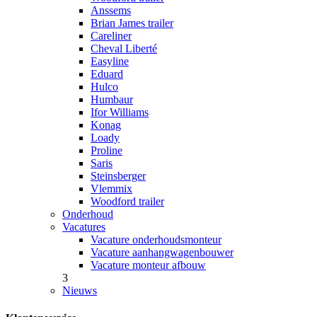
Anssems
Brian James trailer
Careliner
Cheval Liberté
Easyline
Eduard
Hulco
Humbaur
Ifor Williams
Konag
Loady
Proline
Saris
Steinsberger
Vlemmix
Woodford trailer
Onderhoud
Vacatures
Vacature onderhoudsmonteur
Vacature aanhangwagenbouwer
Vacature monteur afbouw
3
Nieuws