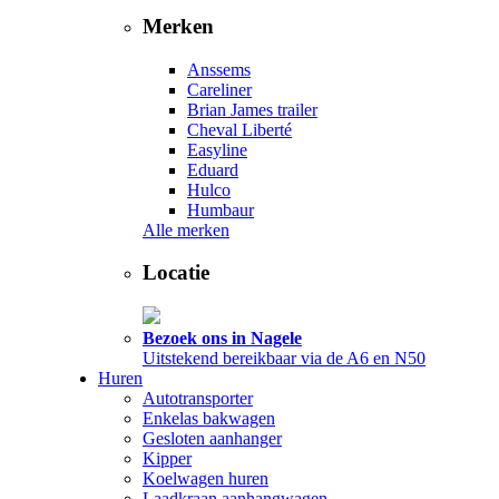
Merken
Anssems
Careliner
Brian James trailer
Cheval Liberté
Easyline
Eduard
Hulco
Humbaur
Alle merken
Locatie
Bezoek ons in Nagele
Uitstekend bereikbaar via de A6 en N50
Huren
Autotransporter
Enkelas bakwagen
Gesloten aanhanger
Kipper
Koelwagen huren
Laadkraan aanhangwagen