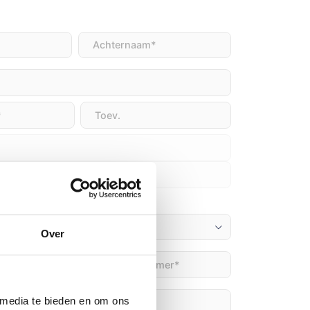
t)
Achternaam
(Vereist)
Over
Telefoon
(Vereist)
)
 media te bieden en om ons