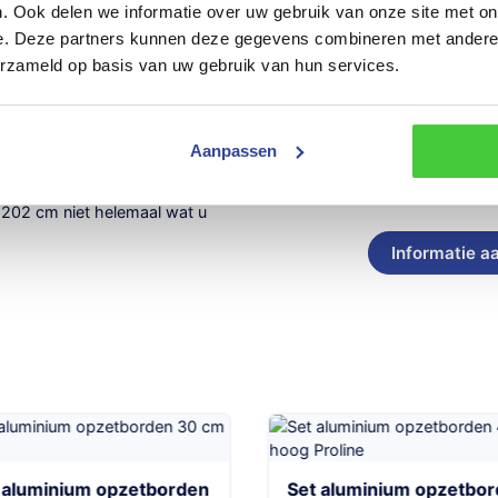
rondom de wagen (ook voor- en
. Ook delen we informatie over uw gebruik van onze site met on
e. Deze partners kunnen deze gegevens combineren met andere i
erzameld op basis van uw gebruik van hun services.
 berken kwaliteit voorzien van
Aanpassen
uitvoering
Trailer
Trailer inruile
inruilen
02 cm niet helemaal wat u
 aluminium opzetborden
Set aluminium opzetbo