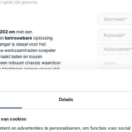
 opties zijn getoond.
Voornaam
(Vereis
×202 cm
met een
Adres
(Vereist)
 en
betrouwbare
oplossing
nger is ideaal voor het
kse werkzaamheden soepeler
maakt laden en lossen
 een robuust chassis waardoor
n bindringen zorgen ervoor dat
Land
 verzinkt
Details
een laadvloerhoogte van
E-
mailadres
(Vereist
 van cookies
 degelijke klepsluitingen
Opmerkingen
d
ent en advertenties te personaliseren, om functies voor social