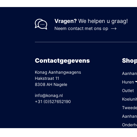
Vragen?
We helpen u graag!
Neem contact met ons op
Contactgegevens
Sho
Konag Aanhangwagens
Aanhan
Hakstraat 11
Huren
8308 AH Nagele
Outlet
info@konag.nl
Koeluni
+31 (0)527652190
Tweed
Aanhan
Onderh
Vacatu