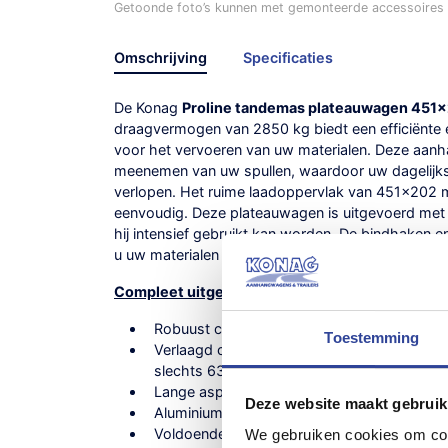
Getoonde foto’s kunnen met gemonteerde accessoires /
Omschrijving
Specificaties
De Konag
Proline tandemas plateauwagen 451
draagvermogen van 2850 kg biedt een efficiënte
voor het vervoeren van uw materialen. Deze aanha
meenemen van uw spullen, waardoor uw dagelij
verlopen. Het ruime laadoppervlak van 451×202 
eenvoudig. Deze plateauwagen is uitgevoerd met
hij intensief gebruikt kan worden. De bindhaken e
u uw materialen goed vast kunt zetten.
Compleet uitgevoerd met:
Robuust chassis compleet gelast en volbad
Toestemming
Verlaagd chassis met 195 50 13′ wielen en 
slechts 63 cm
Lange aspadden
Deze website maakt gebruik
Aluminium borden 30 cm hoog met verzonken
Voldoende bindringen geïntegreerd in zijran
We gebruiken cookies om cont