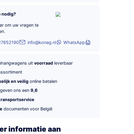
p nodig?
aar om uw vragen te
en.
27652190
info@konag.nl
WhatsApp
anhangwagens uit
voorraad
leverbaar
ssortiment
lijk en veilig
online betalen
 geven ons een
9,6
transportservice
te
documenten voor België
r informatie aan