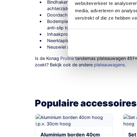
Bindhaken aan onderkant zijrand-chassis 
websiteverkeer te analyseren
achterzijde)
media, adverteren en analys
Doordachte draag constructie V-dissel
verstrekt of die ze hebben v
Bodemplaat uit een gedeelte 18 mm dik Fins
anti-slip toplaag
Inhaakprofiel aan achterzijde voor rijplaten
Neerklapbaar voorbord
Neuswiel automatisch inklapbaar, premium 
Is de Konag
Proline
tandemas plateauwagen 451×2
zoekt? Bekijk ook de andere
plateauwagens
.
Populaire accessoires
Aluminium borden 40cm
Set