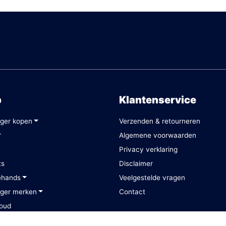
p
Klantenservice
ger kopen
Verzenden & retourneren
Algemene voorwaarden
Privacy verklaring
ts
Disclaimer
ehands
Veelgestelde vragen
ger merken
Contact
oud
3
res