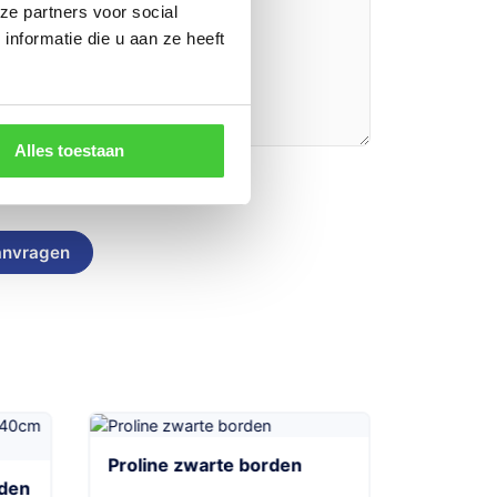
ze partners voor social
nformatie die u aan ze heeft
Alles toestaan
n
Proline zwarte borden
rden
Alumini