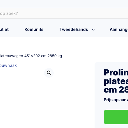
utlet
Koelunits
Tweedehands
Aanhang
 plateauwagen 451×202 cm 2850 kg
Proli
plat
cm 2
Prijs op aan