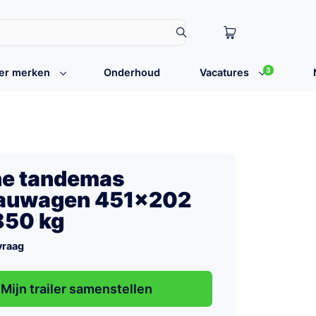
3
er merken
Onderhoud
Vacatures
ne tandemas
eauwagen 451×202
850 kg
vraag
Mijn trailer samenstellen