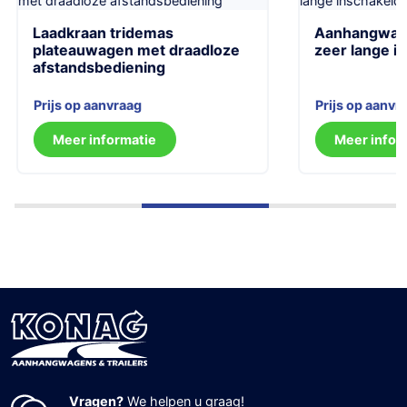
Laadkraan tridemas
Aanhangwage
plateauwagen met draadloze
zeer lange i
afstandsbediening
Prijs op aanvr
Prijs op aanvraag
Meer infor
Meer informatie
Vragen?
We helpen u graag!