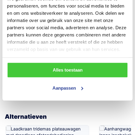
Maatvoering (inwendig)
personaliseren, om functies voor social media te bieden
en om ons websiteverkeer te analyseren. Ook delen we
350x185x30 cm (LxBxH)
informatie over uw gebruik van onze site met onze
Draagvermogen (bruto)
partners voor social media, adverteren en analyse. Deze
partners kunnen deze gegevens combineren met andere
2700 kg
informatie die u aan ze heeft verstrekt of die ze hebben
Aantal assen
verzameld op basis van uw gebruik van hun services.
2
Alles toestaan
Bouwjaar
Nieuw
Aanpassen
Alternatieven