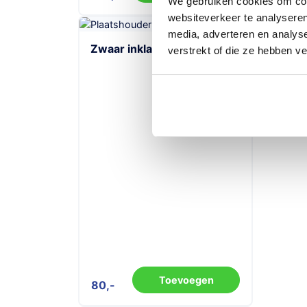
We gebruiken cookies om cont
websiteverkeer te analyseren
media, adverteren en analys
Zwaar inklapbaar neuswiel
verstrekt of die ze hebben v
Toevoegen
80