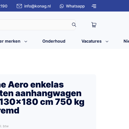
2190
info@konag.nl
Whatsapp
er merken
Onderhoud
Vacatures
Ni
ne Aero enkelas
oten aanhangwagen
130x180 cm 750 kg
remd