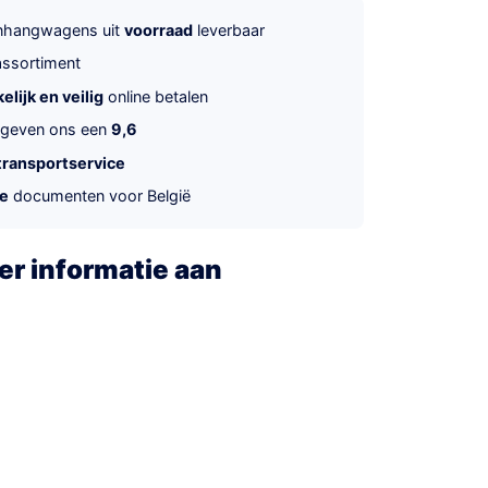
anhangwagens uit
voorraad
leverbaar
ssortiment
lijk en veilig
online betalen
 geven ons een
9,6
transportservice
te
documenten voor België
r informatie aan