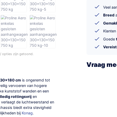
Veel a
Breed
a
Gemakke
Klanten
Goede
Vereis
 opties zijn getoond.
Vraag mee
130x180 cm
is ongeremd tot
veilig vervoeren van hogere
rke kunststof wanden en een
lledig rottingsvrij
en
verlaagt de luchtweerstand en
chassis biedt extra stevigheid
ijkheden bij
Konag
.