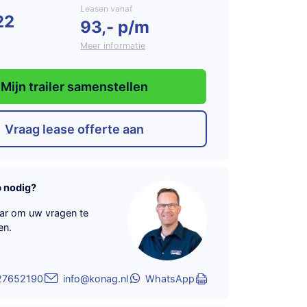
Leasen vanaf
22
93,- p/m
Meer informatie
Mijn trailer samenstellen
Vraag lease offerte aan
p nodig?
aar om uw vragen te
en.
27652190
info@konag.nl
WhatsApp