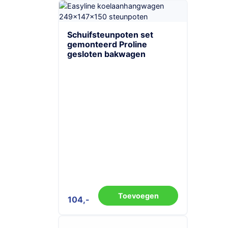
Schuifsteunpoten set
gemonteerd Proline
gesloten bakwagen
Toevoegen
104