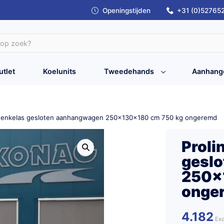
Openingstijden
+31 (0)52765
utlet
Koelunits
Tweedehands
Aanhang
o enkelas gesloten aanhangwagen 250x130x180 cm 750 kg ongeremd
Proli
gesl
250x
onge
4.182