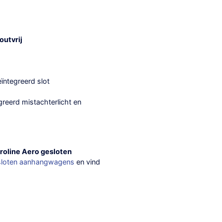
utvrij
eïntegreerd slot
reerd mistachterlicht en
roline Aero gesloten
sloten aanhangwagens
en vind