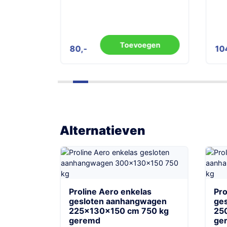
gen
Toevoegen
80
10
Alternatieven
Proline Aero enkelas
Pro
gesloten aanhangwagen
ge
225x130x150 cm 750 kg
25
geremd
ge