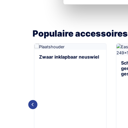
Populaire accessoires
ts
Zwaar inklapbaar neuswiel
Sch
gem
ges