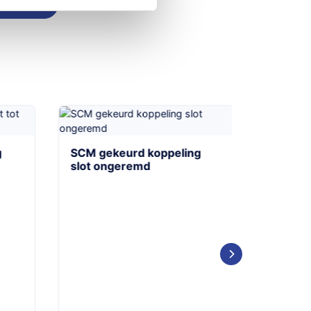
SCM gekeurd koppeling
Wielkle
slot ongeremd
– 15 inc