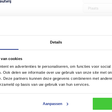
utvrij
Land
eïntegreerd slot
omaat
reerd mistachterlicht en
E-
Details
mailadres
(Vereist
Opmerkingen
 van cookies
Proline (Aero) gesloten
ent en advertenties te personaliseren, om functies voor social
od
gesloten aanhangwagens
.
. Ook delen we informatie over uw gebruik van onze site met on
e. Deze partners kunnen deze gegevens combineren met andere i
erzameld op basis van uw gebruik van hun services.
Trailer
Trailer inruile
inruilen
Aanpassen