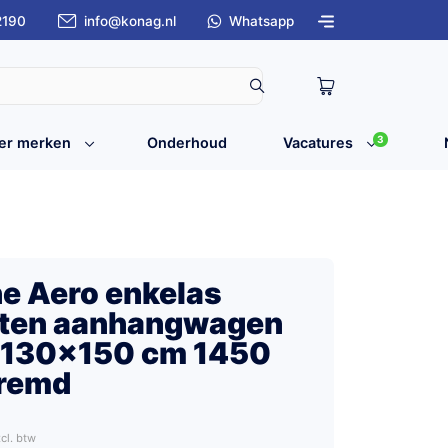
2190
info@konag.nl
Whatsapp
3
er merken
Onderhoud
Vacatures
ne Aero enkelas
oten aanhangwagen
130x150 cm 1450
eremd