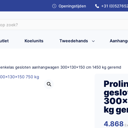
Openingstijden
+31 (0)52765
utlet
Koelunits
Tweedehands
Aanhang
o enkelas gesloten aanhangwagen 300x130x150 cm 1450 kg geremd
Proli
gesl
300x
kg g
4.868