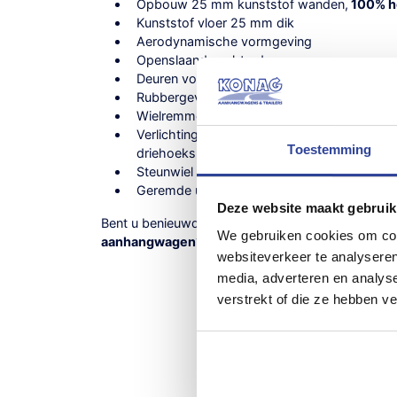
Opbouw 25 mm kunststof wanden,
100% ho
Kunststof vloer 25 mm dik
Aerodynamische vormgeving
Openslaande achterdeuren
Deuren voorzien van deursluiting inclusief g
Rubbergeveerde as
Wielremmen met geïntegreerde terugrij aut
Verlichting verdiept gemonteerd met geïnteg
Toestemming
driehoeksreflectie
Steunwiel gemonteerd aan de dissel
Geremde uitvoering tot 1450 kg
Deze website maakt gebruik
Bent u benieuwd naar andere uitvoeringen van de
We gebruiken cookies om cont
aanhangwagen
? Bekijk dan ook ons ruime aanb
websiteverkeer te analyseren
media, adverteren en analys
verstrekt of die ze hebben v