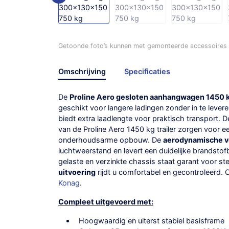
Getoonde foto’s kunnen met gemonteerde accessoires /
Omschrijving
Specificaties
De
Proline Aero gesloten aanhangwagen 1450 
geschikt voor langere ladingen zonder in te leveren
biedt extra laadlengte voor praktisch transport. 
van de Proline Aero 1450 kg trailer zorgen voor 
onderhoudsarme opbouw. De
aerodynamische 
luchtweerstand en levert een duidelijke brandstof
gelaste en verzinkte chassis staat garant voor st
uitvoering
rijdt u comfortabel en gecontroleerd. 
Konag
.
Compleet uitgevoerd met:
Hoogwaardig en uiterst stabiel basisframe