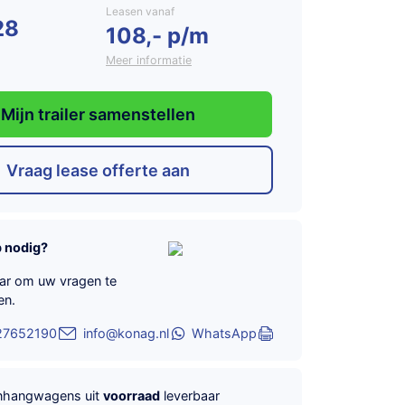
Leasen vanaf
28
108,- p/m
Meer informatie
Mijn trailer samenstellen
Vraag lease offerte aan
p nodig?
aar om uw vragen te
en.
27652190
info@konag.nl
WhatsApp
anhangwagens uit
voorraad
leverbaar