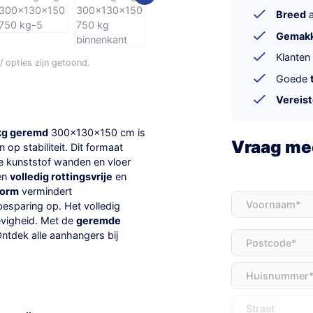
Breed
a
Gemakke
Klanten
 opties zijn getoond.
Goede
Vereis
kg geremd
300x130x150 cm is
Vraag mee
 op stabiliteit. Dit formaat
De kunststof wanden en vloer
een
volledig rottingsvrije
en
vorm
vermindert
Voornaam
(Vereis
besparing op. Het volledig
evigheid. Met de
geremde
Ontdek alle aanhangers bij
Adres
(Vereist)