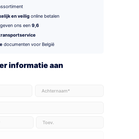
ssortiment
lijk en veilig
online betalen
 geven ons een
9,6
transportservice
te
documenten voor België
r informatie aan
t)
Achternaam
(Vereist)