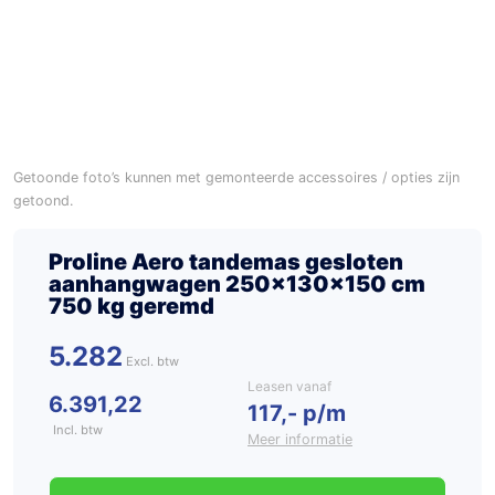
Getoonde foto’s kunnen met gemonteerde accessoires / opties zijn
getoond.
Proline Aero tandemas gesloten
aanhangwagen 250x130x150 cm
750 kg geremd
5.282
Leasen vanaf
6.391,22
117,- p/m
Incl. btw
Meer informatie