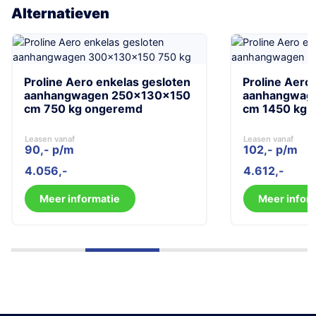
Alternatieven
Proline Aero enkelas gesloten
Proline Aero
aanhangwagen 250x130x150
aanhangwag
cm 750 kg ongeremd
cm 1450 kg 
Leasen vanaf
Leasen vanaf
90,- p/m
102,- p/m
4.056
4.612
Meer informatie
Meer infor