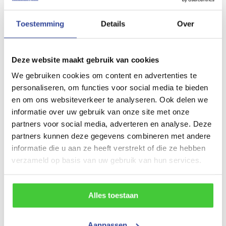
Tandemasser
Toestemming
Details
Over
Laadvloerhoogte
52 cm
Deze website maakt gebruik van cookies
Maatvoering (inwendig)
We gebruiken cookies om content en advertenties te
personaliseren, om functies voor social media te bieden
250x130x150 cm (LxBxH)
en om ons websiteverkeer te analyseren. Ook delen we
Maatvoering (uitwendig)
informatie over uw gebruik van onze site met onze
partners voor social media, adverteren en analyse. Deze
400x180x210 cm (LxBxH)
partners kunnen deze gegevens combineren met andere
Gewicht
informatie die u aan ze heeft verstrekt of die ze hebben
verzameld op basis van uw gebruik van hun services.
330 kg
Draagvermogen (bruto)
Alles toestaan
750 kg
Draagvermogen (netto)
Aanpassen