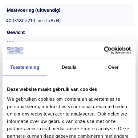
Maatvoering (uitwendig)
400x180x210 cm (LxBxH)
Gewicht
390 kg
Draagvermogen (bruto)
2800 kg
Toestemming
Details
Over
Draagvermogen (netto)
2410 kg
Deze website maakt gebruik van cookies
We gebruiken cookies om content en advertenties te
Aantal assen
personaliseren, om functies voor social media te bieden
2
en om ons websiteverkeer te analyseren. Ook delen we
informatie over uw gebruik van onze site met onze
Bouwjaar
partners voor social media, adverteren en analyse. Deze
Nieuw
partners kunnen deze gegevens combineren met andere