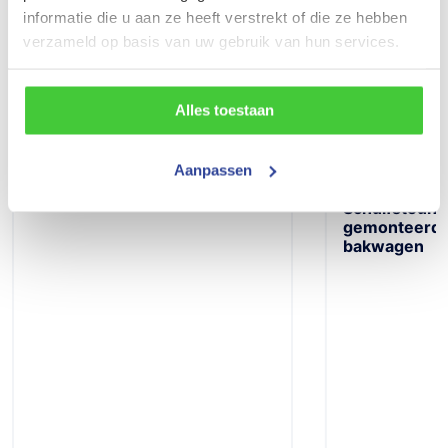
informatie die u aan ze heeft verstrekt of die ze hebben
verzameld op basis van uw gebruik van hun services.
Populaire accessoires
Alles toestaan
Aanpassen
Zwaar inklapbaar neuswiel
Schuifsteunp
gemonteerd P
bakwagen