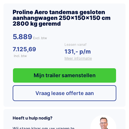
Proline Aero tandemas gesloten
aanhangwagen 250x150x150 cm
2800 kg geremd
5.889
Leasen vanaf
7.125,69
131,- p/m
Incl. btw
Meer informatie
Mijn trailer samenstellen
Vraag lease offerte aan
Heeft u hulp nodig?
Wij staan klaar om uw vragen te