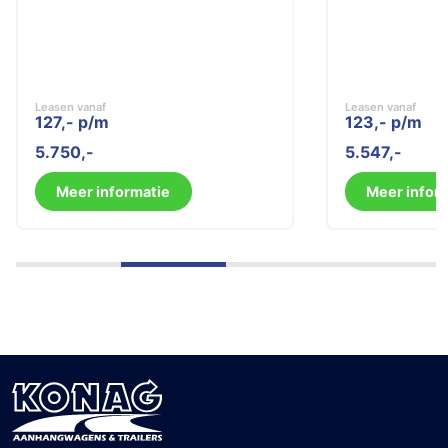
Leasen vanaf
Leasen vanaf
127,- p/m
123,- p/m
5.750
5.547
Meer informatie
Meer infor