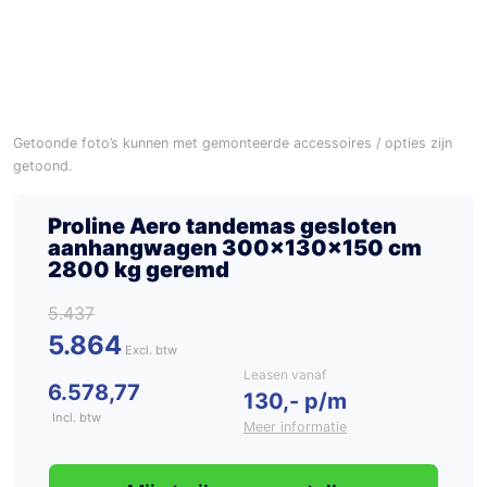
Getoonde foto’s kunnen met gemonteerde accessoires / opties zijn
getoond.
Proline Aero tandemas gesloten
aanhangwagen 300x130x150 cm
2800 kg geremd
5.437
5.864
Leasen vanaf
6.578,77
130,- p/m
Incl. btw
Meer informatie