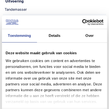
Uitvoering
Tandemasser
Laadvloerhoogte
52 cm
Toestemming
Details
Over
Maatvoering (inwendig)
300x130x150 cm (LxBxH)
Deze website maakt gebruik van cookies
Maatvoering (uitwendig)
We gebruiken cookies om content en advertenties te
440x180x210 cm (LxBxH)
personaliseren, om functies voor social media te bieden
Gewicht
en om ons websiteverkeer te analyseren. Ook delen we
informatie over uw gebruik van onze site met onze
550 kg
partners voor social media, adverteren en analyse. Deze
Draagvermogen (bruto)
partners kunnen deze gegevens combineren met andere
informatie die u aan ze heeft verstrekt of die ze hebben
2800 kg
verzameld op basis van uw gebruik van hun services.
Draagvermogen (netto)