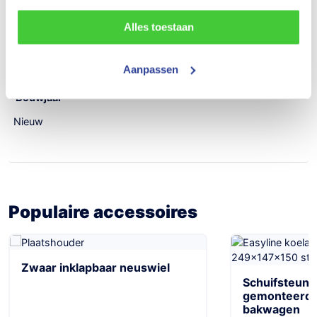
2250 kg
Alles toestaan
Aantal assen
Aanpassen
2
Bouwjaar
Nieuw
Populaire accessoires
Zwaar inklapbaar neuswiel
Schuifsteunp
gemonteerd P
bakwagen