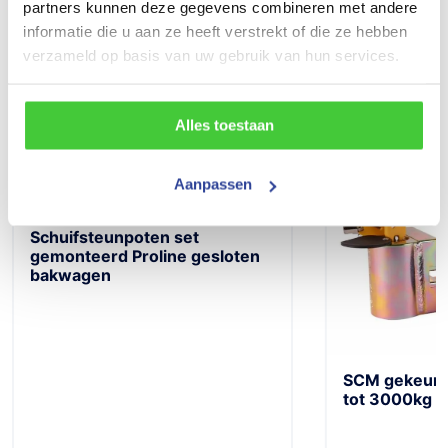
partners kunnen deze gegevens combineren met andere
Nieuw
informatie die u aan ze heeft verstrekt of die ze hebben
verzameld op basis van uw gebruik van hun services.
Alles toestaan
Populaire accessoires
Aanpassen
Schuifsteunpoten set
gemonteerd Proline gesloten
bakwagen
SCM gekeurd 
tot 3000kg