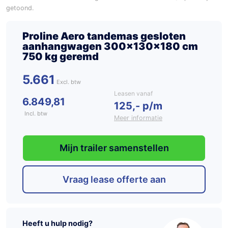
getoond.
Proline Aero tandemas gesloten
aanhangwagen 300x130x180 cm
750 kg geremd
5.661
Leasen vanaf
6.849,81
125,- p/m
Incl. btw
Meer informatie
Mijn trailer samenstellen
Vraag lease offerte aan
Heeft u hulp nodig?