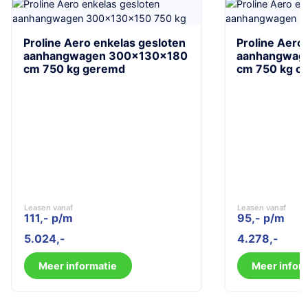
Proline Aero enkelas gesloten
Proline Aero
aanhangwagen 300x130x180
aanhangwag
cm 750 kg geremd
cm 750 kg o
Leasen vanaf
Leasen vanaf
111,- p/m
95,- p/m
5.024
4.278
Meer informatie
Meer infor