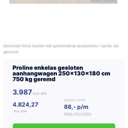
Getoonde foto’s kunnen met gemonteerde accessoires / opties zijn
getoond.
Proline enkelas gesloten
aanhangwagen 250x130x180 cm
750 kg geremd
3.987
Leasen vanaf
4.824,27
88,- p/m
Incl. btw
Meer informatie