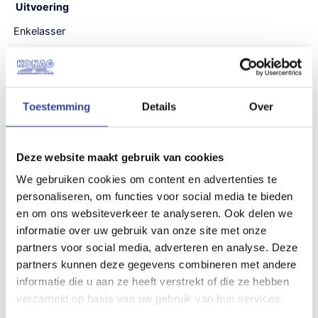
Uitvoering
Enkelasser
Laadvloerhoogte
52 cm
Toestemming
Details
Over
Maatvoering (inwendig)
250x130x180 cm (LxBxH)
Deze website maakt gebruik van cookies
Maatvoering (uitwendig)
We gebruiken cookies om content en advertenties te
400x175x240 cm (LxBxH)
personaliseren, om functies voor social media te bieden
Gewicht
en om ons websiteverkeer te analyseren. Ook delen we
informatie over uw gebruik van onze site met onze
355 kg
partners voor social media, adverteren en analyse. Deze
partners kunnen deze gegevens combineren met andere
Draagvermogen (bruto)
informatie die u aan ze heeft verstrekt of die ze hebben
750 kg
verzameld op basis van uw gebruik van hun services.
Draagvermogen (netto)