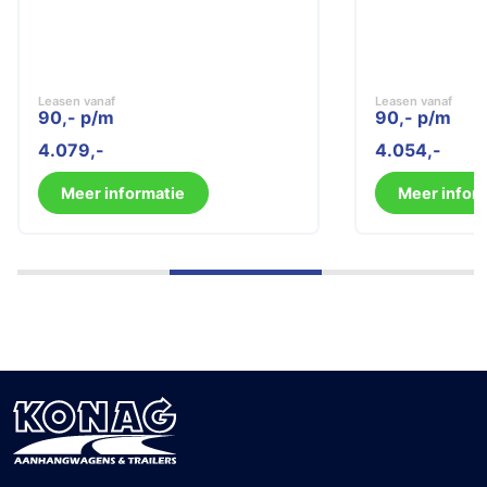
Leasen vanaf
Leasen vanaf
90,- p/m
90,- p/m
4.079
4.054
Meer informatie
Meer infor