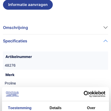
Omschrijving
Specificaties
Artikelnummer
48276
Merk
Proline
Type aanhangwagen
Gesloten aanhanger
Toestemming
Details
Over
Uitvoering