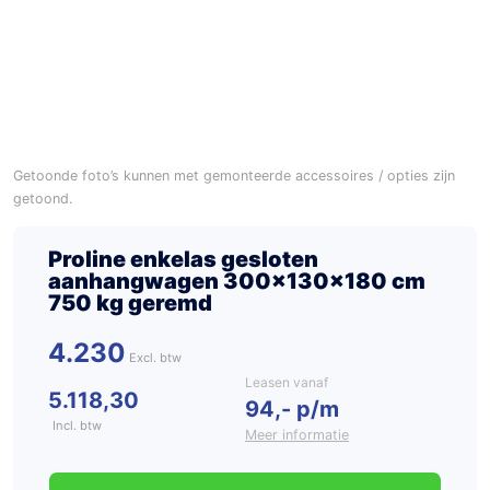
Getoonde foto’s kunnen met gemonteerde accessoires / opties zijn
getoond.
Proline enkelas gesloten
aanhangwagen 300x130x180 cm
750 kg geremd
4.230
Leasen vanaf
5.118,30
94,- p/m
Incl. btw
Meer informatie