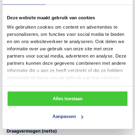
Enkelasser
Deze website maakt gebruik van cookies
Laadvloerhoogte
We gebruiken cookies om content en advertenties te
52 cm
personaliseren, om functies voor social media te bieden
en om ons websiteverkeer te analyseren. Ook delen we
Maatvoering (inwendig)
informatie over uw gebruik van onze site met onze
300x130x180 cm (LxBxH)
partners voor social media, adverteren en analyse. Deze
partners kunnen deze gegevens combineren met andere
Maatvoering (uitwendig)
informatie die u aan ze heeft verstrekt of die ze hebben
450x175x240 cm (LxBxH)
verzameld op basis van uw gebruik van hun services.
Gewicht
365 kg
Alles toestaan
Draagvermogen (bruto)
Aanpassen
750 kg
Draagvermogen (netto)