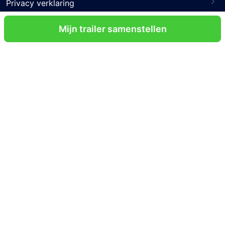
Privacy verklaring
Disclaimer
Mijn trailer samenstellen
Veelgestelde vragen
Contact
Volg ons
Certificeringen