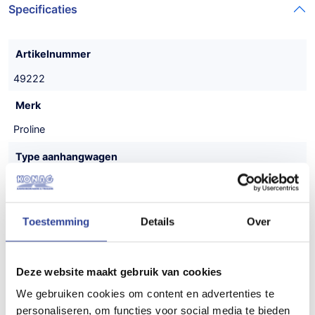
Specificaties
Artikelnummer
49222
Merk
Proline
Type aanhangwagen
Gesloten aanhanger
Uitvoering
Toestemming
Details
Over
Tandemasser
Maatvoering (inwendig)
Deze website maakt gebruik van cookies
486x204x190 cm (LxBxH)
We gebruiken cookies om content en advertenties te
Gewicht
personaliseren, om functies voor social media te bieden