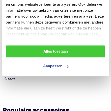
en om ons websiteverkeer te analyseren. Ook delen we
1090 kg
informatie over uw gebruik van onze site met onze
Draagvermogen (bruto)
partners voor social media, adverteren en analyse. Deze
partners kunnen deze gegevens combineren met andere
3100 kg
informatie die u aan ze heeft verstrekt of die ze hebben
verzameld op basis van uw gebruik van hun services.
Draagvermogen (netto)
2010 kg
Alles toestaan
Aantal assen
2
Aanpassen
Bouwjaar
Nieuw
Populaire accessoires