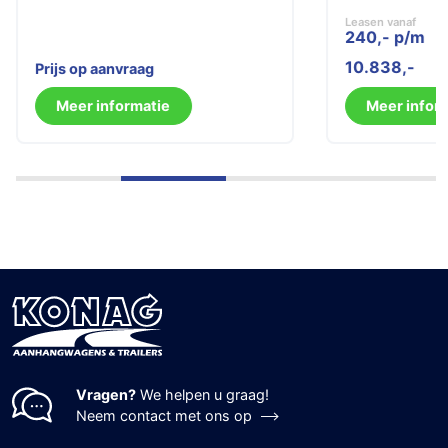
Leasen vanaf
240,- p/m
10.838
Prijs op aanvraag
Meer informatie
Meer infor
Vragen?
We helpen u graag!
Neem contact met ons op