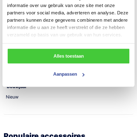
informatie over uw gebruik van onze site met onze
830 kg
partners voor social media, adverteren en analyse. Deze
Draagvermogen (bruto)
partners kunnen deze gegevens combineren met andere
informatie die u aan ze heeft verstrekt of die ze hebben
3000 kg
verzameld op basis van uw gebruik van hun services.
Draagvermogen (netto)
2170 kg
Alles toestaan
Aantal assen
Aanpassen
2
Bouwjaar
Nieuw
Populaire accessoires