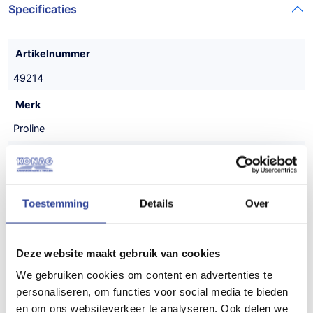
Specificaties
Artikelnummer
49214
Merk
Proline
Type aanhangwagen
Gesloten aanhanger
Toestemming
Details
Over
Uitvoering
Tandemasser
Deze website maakt gebruik van cookies
Maatvoering (inwendig)
We gebruiken cookies om content en advertenties te
306x204x190 cm (LxBxH)
personaliseren, om functies voor social media te bieden
Gewicht
en om ons websiteverkeer te analyseren. Ook delen we