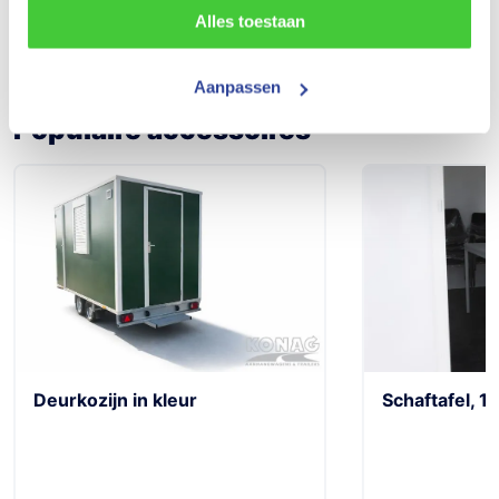
Alles toestaan
Aanpassen
Populaire accessoires
Schaftafel
Schaftafel, 160cm