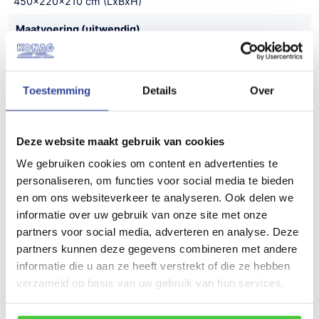
450x220x210 cm (LxBxH)
Maatvoering (uitwendig)
627x230x291 cm (LxBxH)
Gewicht
Toestemming
Details
Over
820 kg
Draagvermogen (bruto)
Deze website maakt gebruik van cookies
2100 kg
We gebruiken cookies om content en advertenties te
personaliseren, om functies voor social media te bieden
Draagvermogen (netto)
en om ons websiteverkeer te analyseren. Ook delen we
1280 kg
informatie over uw gebruik van onze site met onze
partners voor social media, adverteren en analyse. Deze
Aantal assen
partners kunnen deze gegevens combineren met andere
2
informatie die u aan ze heeft verstrekt of die ze hebben
verzameld op basis van uw gebruik van hun services.
Bouwjaar
Nieuw