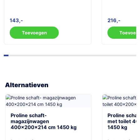
216
241
Toevoegen
Toevo
Alternatieven
Proline schaftmagazijnwagen
Proline sch
met toilet 400x200x214 cm
magazijnw
1450 kg
400x200x2