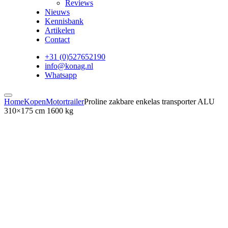
Reviews
Nieuws
Kennisbank
Artikelen
Contact
+31 (0)527652190
info@konag.nl
Whatsapp
Home
Kopen
Motortrailer
Proline zakbare enkelas transporter ALU
310×175 cm 1600 kg