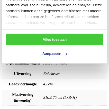
Wielremmen met geïntegreerde terugrij automaat
partners voor social media, adverteren en analyse. Deze
Verlichting inclusief mistachterlicht en driehoeksreflectie
Kogelkoppeling met veiligheidsindicator
partners kunnen deze gegevens combineren met andere
Handpomp
informatie die u aan ze heeft verstrekt of die ze hebben
Is de
Proline zakbare transporte
r ALU 310×175 niet helemaal
verzameld op basis van uw gebruik van hun services.
wat u zoekt? Bekijk ook de andere
autotransporter
.
Alles toestaan
Artikelnummer
9117
Merk
Proline
Aanpassen
Type aanhangwagen
Autoambulance
Uitvoering
Enkelasser
Laadvloerhoogte
42 cm
Maatvoering
310x175 cm (LxBxH)
(inwendig)