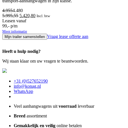
transport-aanhangwagen in zijn klasse.
4.955
4.480
5.995,55
5.420,80
Incl. btw
Leasen vanaf
99,- p/m
Meer informatie
Vraag lease offerte aan
Mijn trailer samenstellen
Heeft u hulp nodig?
Wij staan klaar om uw vragen te beantwoorden.
+31 (0)527652190
info@konag.nl
WhatsApp
Veel aanhangwagens uit
voorraad
leverbaar
Breed
assortiment
Gemakkelijk en veilig
online betalen