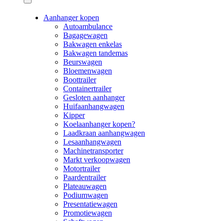
Aanhanger kopen
Autoambulance
Bagagewagen
Bakwagen enkelas
Bakwagen tandemas
Beurswagen
Bloemenwagen
Boottrailer
Containertrailer
Gesloten aanhanger
Huifaanhangwagen
Kipper
Koelaanhanger kopen?
Laadkraan aanhangwagen
Lesaanhangwagen
Machinetransporter
Markt verkoopwagen
Motortrailer
Paardentrailer
Plateauwagen
Podiumwagen
Presentatiewagen
Promotiewagen