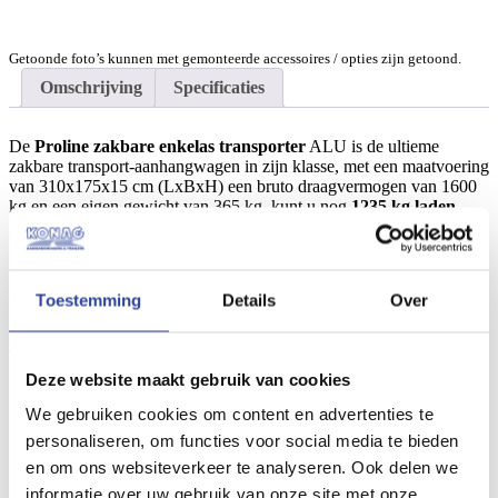
Getoonde foto’s kunnen met gemonteerde accessoires / opties zijn getoond.
Omschrijving
Specificaties
De
Proline zakbare enkelas transporter
ALU is de ultieme
zakbare transport-aanhangwagen in zijn klasse, met een maatvoering
van 310x175x15 cm (LxBxH) een bruto draagvermogen van 1600
kg en een eigen gewicht van 365 kg, kunt u nog
1235 kg laden
.
Deze multifunctionele transporter kunt u hydraulisch laten zakken, u
kunt hierdoor gemakkelijk u auto op de aanhangwagen rijden, de 15
mm dikke Fins berken vloer, aluminium zijwanden en vastzetogen
zorgen ervoor dat u gemakkelijk kunt laden en uw auto vast kunt
Toestemming
Details
Over
zetten.
Compleet uitgevoerd met:
Deze website maakt gebruik van cookies
Volledig verzinkt chassis
Hydraulisch zakbare laadvloer
We gebruiken cookies om content en advertenties te
Vloer van 15 mm Fins berken
personaliseren, om functies voor social media te bieden
Zijwanden van aluminium
Vastzetogen
en om ons websiteverkeer te analyseren. Ook delen we
Wegklapbare kentekenplaathouder
informatie over uw gebruik van onze site met onze