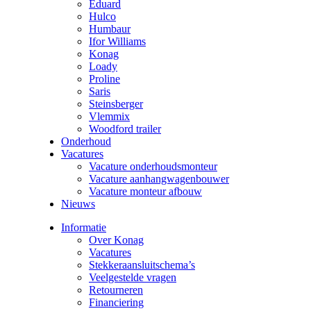
Eduard
Hulco
Humbaur
Ifor Williams
Konag
Loady
Proline
Saris
Steinsberger
Vlemmix
Woodford trailer
Onderhoud
Vacatures
Vacature onderhoudsmonteur
Vacature aanhangwagenbouwer
Vacature monteur afbouw
Nieuws
Informatie
Over Konag
Vacatures
Stekkeraansluitschema’s
Veelgestelde vragen
Retourneren
Financiering