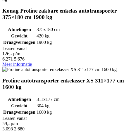
Konag Proline zakbare enkelas autotransporter
375×180 cm 1900 kg
Afmetingen
375x180 cm
Gewicht
420 kg
Draagvermogen
1900 kg
Leasen vanaf
126,- p/m
Oorspronkelijke
Huidige
6.271
5.676
prijs
prijs
Meer informatie
was:
is:
6.271.
5.676.
Proline autotransporter enkelasser XS 311×177 cm
1600 kg
Afmetingen
311x177 cm
Gewicht
304 kg
Draagvermogen
1600 kg
Leasen vanaf
59,- p/m
Oorspronkelijke
Huidige
3.098
2.680