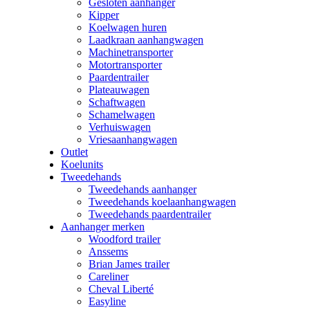
Gesloten aanhanger
Kipper
Koelwagen huren
Laadkraan aanhangwagen
Machinetransporter
Motortransporter
Paardentrailer
Plateauwagen
Schaftwagen
Schamelwagen
Verhuiswagen
Vriesaanhangwagen
Outlet
Koelunits
Tweedehands
Tweedehands aanhanger
Tweedehands koelaanhangwagen
Tweedehands paardentrailer
Aanhanger merken
Woodford trailer
Anssems
Brian James trailer
Careliner
Cheval Liberté
Easyline