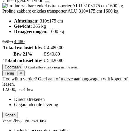
U heeft gekozen voor:
Proline zakbare enkelas transporter ALU 310×175 cm 1600 kg
Afmetingen:
310x175 cm
Gewicht:
365 kg
Draagvermogen:
1600 kg
Oorspronkelijke
Huidige
4.955
4.480
prijs
prijs
Totaal exclusief btw
€ 4.480,00
was:
is:
Btw 21%
€ 940,80
4.955.
4.480.
Totaal inclusief btw
€ 5.420,80
Doorgaan
U kunt alles straks nog aanpassen.
Terug
×
Hoe wilt u verder?
Geef aan of u deze aanhangwagen wilt kopen of
leasen.
12.000,-
excl. btw
Direct afrekenen
Gegarandeerde levering
Kopen
266,- p/m
Vanaf
excl. btw
Inclusief accessoires mogelijk