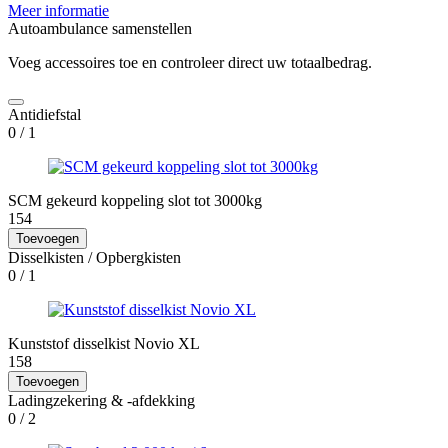
prijs
prijs
Meer informatie
was:
is:
Autoambulance samenstellen
3.098.
2.680.
Voeg accessoires toe en controleer direct uw totaalbedrag.
Antidiefstal
0
/ 1
SCM gekeurd koppeling slot tot 3000kg
154
Toevoegen
Disselkisten / Opbergkisten
0
/ 1
Kunststof disselkist Novio XL
158
Toevoegen
Ladingzekering & -afdekking
0
/ 2