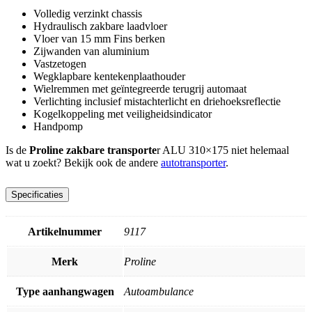
Volledig verzinkt chassis
Hydraulisch zakbare laadvloer
Vloer van 15 mm Fins berken
Zijwanden van aluminium
Vastzetogen
Wegklapbare kentekenplaathouder
Wielremmen met geïntegreerde terugrij automaat
Verlichting inclusief mistachterlicht en driehoeksreflectie
Kogelkoppeling met veiligheidsindicator
Handpomp
Is de
Proline zakbare transporte
r ALU 310×175 niet helemaal
wat u zoekt? Bekijk ook de andere
autotransporter
.
Specificaties
Artikelnummer
9117
Merk
Proline
Type aanhangwagen
Autoambulance