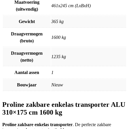
Maatvoering
461x245 cm (LxBxH)
(uitwendig)
Gewicht
365 kg
Draagvermogen
1600 kg
(bruto)
Draagvermogen
1235 kg
(netto)
Aantal assen
1
Bouwjaar
Nieuw
Proline zakbare enkelas transporter ALU
310×175 cm 1600 kg
Proline zakbare enkelas transporter
. De perfecte zakbare