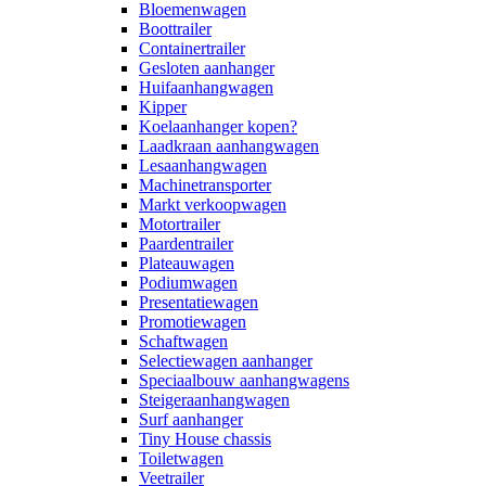
Bloemenwagen
Boottrailer
Containertrailer
Gesloten aanhanger
Huifaanhangwagen
Kipper
Koelaanhanger kopen?
Laadkraan aanhangwagen
Lesaanhangwagen
Machinetransporter
Markt verkoopwagen
Motortrailer
Paardentrailer
Plateauwagen
Podiumwagen
Presentatiewagen
Promotiewagen
Schaftwagen
Selectiewagen aanhanger
Speciaalbouw aanhangwagens
Steigeraanhangwagen
Surf aanhanger
Tiny House chassis
Toiletwagen
Veetrailer