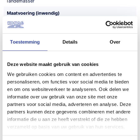
Tandemasser
Maatvoering (inwendig)
851x194 cm (LxBxH)
Maatvoering (uitwendig)
Toestemming
Details
Over
1000x255 cm (LxBxH)
Gewicht
Deze website maakt gebruik van cookies
700 kg
We gebruiken cookies om content en advertenties te
Draagvermogen (bruto)
personaliseren, om functies voor social media te bieden
en om ons websiteverkeer te analyseren. Ook delen we
3500 kg
informatie over uw gebruik van onze site met onze
Draagvermogen (netto)
partners voor social media, adverteren en analyse. Deze
partners kunnen deze gegevens combineren met andere
2800 kg
informatie die u aan ze heeft verstrekt of die ze hebben
Aantal assen
verzameld op basis van uw gebruik van hun services.
2