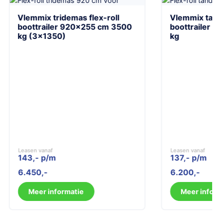
Vlemmix tridemas flex-roll
Vlemmix tand
boottrailer 920×255 cm 3500
boottrailer 
kg (3×1350)
kg
Leasen vanaf
Leasen vanaf
143,- p/m
137,- p/m
6.450
6.200
Meer informatie
Meer infor