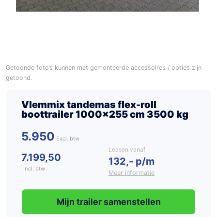
Getoonde foto’s kunnen met gemonteerde accessoires / opties zijn
getoond.
Vlemmix tandemas flex-roll
boottrailer 1000×255 cm 3500 kg
5.950
Leasen vanaf
7.199,50
132,- p/m
Incl. btw
Meer informatie
Mijn trailer samenstellen