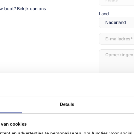
uw boot? Bekijk dan ons
Land
E-
mailadres
(Vereist
Opmerkingen
Details
Trailer
Trailer inruile
inruilen
 van cookies
ent en advertenties te personaliseren, om functies voor social