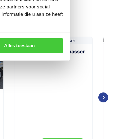
ze partners voor social
nformatie die u aan ze heeft
Alles toestaan
ser
Oog voor boottrailer klein
Oog voor