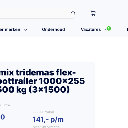
3
er merken
Onderhoud
Vacatures
ix tridemas flex-
boottrailer 1000×255
500 kg (3×1500)
Leasen vanaf
50
141,- p/m
Meer informatie