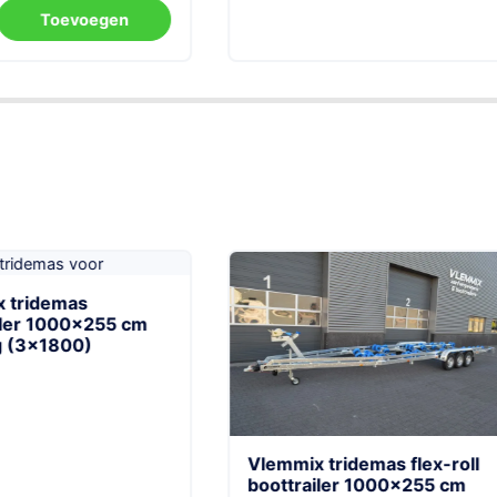
Toevoegen
170
Vlemmix tandemas flex-
boottrailer 920×255 cm
3500 kg
mmix tridemas flex-roll
ttrailer 1000×255 cm