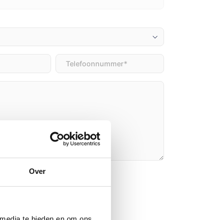
Telefoon
(Vereist)
)
Over
n
 media te bieden en om ons