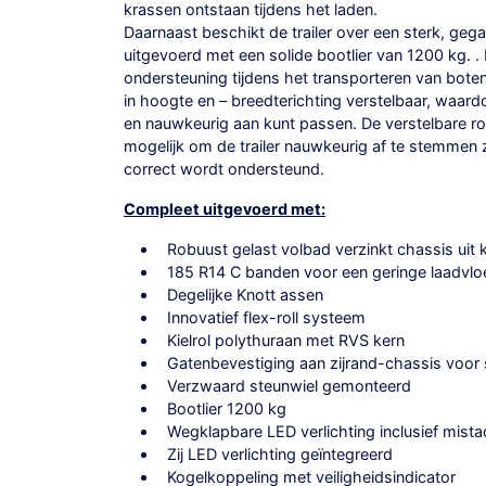
krassen ontstaan tijdens het laden.
Daarnaast beschikt de trailer over een sterk, gega
uitgevoerd met een solide bootlier van 1200 kg. . 
ondersteuning tijdens het transporteren van boten.
in hoogte en – breedterichting verstelbaar, waard
en nauwkeurig aan kunt passen. De verstelbare r
mogelijk om de trailer nauwkeurig af te stemmen 
correct wordt ondersteund.
Compleet uitgevoerd met:
Robuust gelast volbad verzinkt chassis uit 
185 R14 C banden voor een geringe laadvl
Degelijke Knott assen
Innovatief flex-roll systeem
Kielrol polythuraan met RVS kern
Gatenbevestiging aan zijrand-chassis voo
Verzwaard steunwiel gemonteerd
Bootlier 1200 kg
Wegklapbare LED verlichting inclusief mistac
Zij LED verlichting geïntegreerd
Kogelkoppeling met veiligheidsindicator