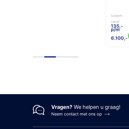
350
Leasen
Leas
vanaf
vana
135,-
139
p/m
p/
Meer informatie
6.100
6.
Vragen?
We helpen u graag!
Neem contact met ons op