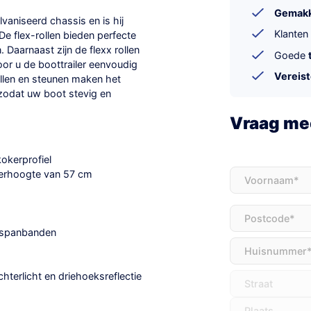
Gemakke
lvaniseerd chassis en is hij
Klanten
De flex-rollen bieden perfecte
 Daarnaast zijn de flexx rollen
Goede
oor u de boottrailer eenvoudig
Vereis
ollen en steunen maken het
zodat uw boot stevig en
Vraag mee
kokerprofiel
Voornaam
(Vereis
oerhoogte van 57 cm
Adres
(Vereist)
r spanbanden
hterlicht en driehoeksreflectie