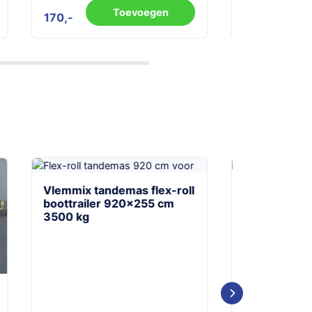
Toevoegen
16
16
roll
Vlemmix tridemas flex-roll
boottrailer 920×255 cm
3500 kg (3×1800)