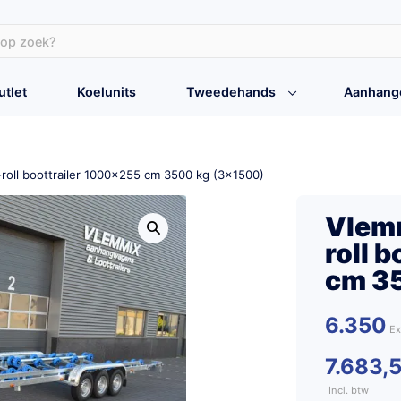
utlet
Koelunits
Tweedehands
Aanhang
-roll boottrailer 1000×255 cm 3500 kg (3×1500)
Vlemm
roll 
cm 3
6.350
7.683,
Incl. btw