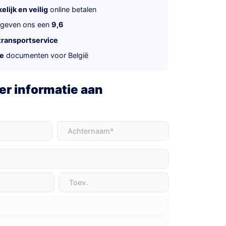
lijk en veilig
online betalen
 geven ons een
9,6
transportservice
te
documenten voor België
r informatie aan
t)
Achternaam
(Vereist)