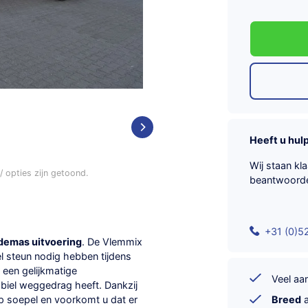
Heeft u hul
Wij staan kl
 opties zijn getoond.
beantwoord
+31 (0)5
ridemas uitvoering
. De Vlemmix
l steun nodig hebben tijdens
 een gelijkmatige
Veel a
abiel weggedrag heeft. Dankzij
Breed
a
p soepel en voorkomt u dat er