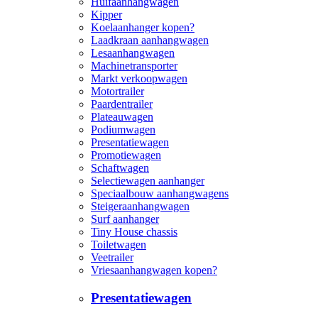
Huifaanhangwagen
Kipper
Koelaanhanger kopen?
Laadkraan aanhangwagen
Lesaanhangwagen
Machinetransporter
Markt verkoopwagen
Motortrailer
Paardentrailer
Plateauwagen
Podiumwagen
Presentatiewagen
Promotiewagen
Schaftwagen
Selectiewagen aanhanger
Speciaalbouw aanhangwagens
Steigeraanhangwagen
Surf aanhanger
Tiny House chassis
Toiletwagen
Veetrailer
Vriesaanhangwagen kopen?
Presentatiewagen