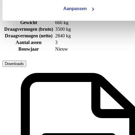
Uitvoering
Tridemasser
Aanpassen
Maatvoering (inwendig)
632x164 cm (LxBxH)
Maatvoering (uitwendig)
780x220 cm (LxBxH)
Gewicht
660 kg
Draagvermogen (bruto)
3500 kg
Draagvermogen (netto)
2840 kg
Aantal assen
3
Bouwjaar
Nieuw
Downloads