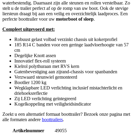
waterbestendig. Daarnaast zijn alle steunen en rollen verstelbaar. Zo
stelt u de trailer perfect af op de romp van uw boot. Ook de stevige
liersteun draagt bij aan een veilig en overzichtelijk laadproces. Een
perfecte boottrailer voor uw
motorboot of sloep
.
Compleet uitgevoerd met:
Robuust gelast volbad verzinkt chassis uit kokerprofiel
185 R14 C banden voor een geringe laadvloerhoogte van 57
cm
Degelijke Knott assen
Innovatief flex-roll systeem
Kielrol polythuraan met RVS kern
Gatenbevestiging aan zijrand-chassis voor spanbanden
Verzwaard steunwiel gemonteerd
Bootlier 1200 kg
Wegklapbare LED verlichting inclusief mistachterlicht en
driehoeksreflectie
Zij LED verlichting geïntegreerd
Kogelkoppeling met veiligheidsindicator
Zoekt u een alternatief formaat boottrailer? Bezoek onze pagina met
alle formaten andere
boottrailers
.
Artikelnummer
49055