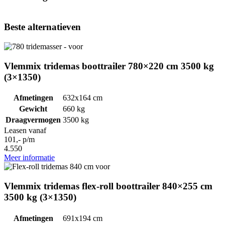
Beste alternatieven
Vlemmix tridemas boottrailer 780×220 cm 3500 kg
(3×1350)
Afmetingen
632x164 cm
Gewicht
660 kg
Draagvermogen
3500 kg
Leasen vanaf
101,- p/m
4.550
Meer informatie
Vlemmix tridemas flex-roll boottrailer 840×255 cm
3500 kg (3×1350)
Afmetingen
691x194 cm