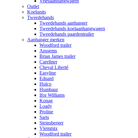
Vriesaanhangwagen
Outlet
Koelunits
Tweedehands
Tweedehands aanhanger
Tweedehands koelaanhangwagen
Tweedehands paardentrailer
Aanhanger merken
Woodford trailer
Anssems
Brian James trailer
Careliner
Cheval Liberté
Easyline
Eduard
Hulco
Humbaur
Ifor Williams
Konag
Loady
Proline
Saris
Steinsberger
Vlemmix
Woodford trailer