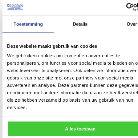
Compleet uitgevoerd met:
Robuust gelast volbad verzinkt chassis uit kokerprofiel
185 R14 C banden voor een geringe laadvloerhoogte van 57
cm
Toestemming
Details
Over
Degelijke Knott assen
Innovatief flex-roll systeem
Kielrol polythuraan met RVS kern
Gatenbevestiging aan zijrand-chassis voor spanbanden
Deze website maakt gebruik van cookies
Verzwaard steunwiel gemonteerd
Bootlier 1200 kg
We gebruiken cookies om content en advertenties te
Wegklapbare LED verlichting inclusief mistachterlicht en
personaliseren, om functies voor social media te bieden en 
driehoeksreflectie
websiteverkeer te analyseren. Ook delen we informatie over
Zij LED verlichting geïntegreerd
Kogelkoppeling met veiligheidsindicator
gebruik van onze site met onze partners voor social media,
adverteren en analyse. Deze partners kunnen deze gegeven
Zoekt u een alternatief formaat boottrailer? Bezoek onze pagina met
combineren met andere informatie die u aan ze heeft verstrek
alle formaten andere
boottrailers
.
die ze hebben verzameld op basis van uw gebruik van hun
services.
Specificaties
Artikelnummer
49055
Merk
Vlemmix
Alles toestaan
Type aanhangwagen
Boottrailer