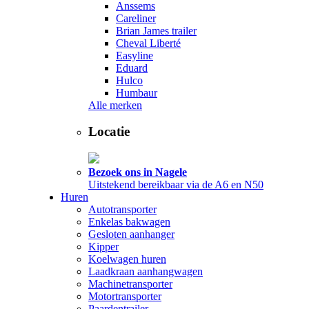
Anssems
Careliner
Brian James trailer
Cheval Liberté
Easyline
Eduard
Hulco
Humbaur
Alle merken
Locatie
Bezoek ons in Nagele
Uitstekend bereikbaar via de A6 en N50
Huren
Autotransporter
Enkelas bakwagen
Gesloten aanhanger
Kipper
Koelwagen huren
Laadkraan aanhangwagen
Machinetransporter
Motortransporter
Paardentrailer