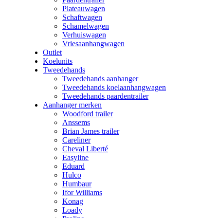
Plateauwagen
Schaftwagen
Schamelwagen
Verhuiswagen
Vriesaanhangwagen
Outlet
Koelunits
Tweedehands
Tweedehands aanhanger
Tweedehands koelaanhangwagen
Tweedehands paardentrailer
Aanhanger merken
Woodford trailer
Anssems
Brian James trailer
Careliner
Cheval Liberté
Easyline
Eduard
Hulco
Humbaur
Ifor Williams
Konag
Loady