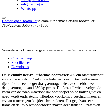
info@konag.nl
Whatsapp
Home
Kopen
Boottrailer
Vlemmix tridemas flex-roll boottrailer
780×220 cm 3500 kg (3×1350)
Getoonde foto’s kunnen met gemonteerde accessoires / opties zijn getoond.
Omschrijving
Specificaties
Downloads
De
Vlemmix flex-roll tridemas boottrailer 780 cm
biedt transport
voor
zware boten
. Dankzij de tridemas constructie heeft u meer
rijcomfort en een hoger draagvermogen, de assesn hebben een
draagvermogen van 1350 kg per as. De flex-roll wielen volgen de
vorm van de romp waardoor uw boot soepel op de trailer glijdt en
goed wordt ondersteund. Hierdoor voorkomt u beschadigingen en
ervaart u meer gemak tijdens het traileren. Het gegalvaniseerde
frame en de RVS remonderdelen maken deze trailer duurzaam en