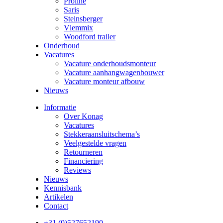
Proline
Saris
Steinsberger
Vlemmix
Woodford trailer
Onderhoud
Vacatures
Vacature onderhoudsmonteur
Vacature aanhangwagenbouwer
Vacature monteur afbouw
Nieuws
Informatie
Over Konag
Vacatures
Stekkeraansluitschema’s
Veelgestelde vragen
Retourneren
Financiering
Reviews
Nieuws
Kennisbank
Artikelen
Contact
+31 (0)527652190