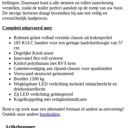
hellingen. Daarnaast kunt u alle steunen en rollen nauwkeurig
verstellen, zodat de trailer perfect aansluit op de romp van uw boot.
De stevige liersteun draagt bovendien bij aan een veilig en
overzichtelijk laadproces.
Compleet uitgevoerd met:
Robuust gelast volbad verzinkt chassis uit kokerprofiel
185 R14 C banden voor een geringe laadvloerhoogte van 57
cm
Degelijke Knott assen
Innovatief flex-roll systeem
Kielrol polythuraan met RVS kern
Gatenbevestiging aan zijrand-chassis voor spanbanden
Verzwaard steunwiel gemonteerd
Bootlier 1200 kg
Wegklapbare LED verlichting inclusief mistachterlicht en
driehoeksreflectie
Zij LED verlichting geïntegreerd
Kogelkoppeling met veiligheidsindicator
Bent u op zoek naar een alternatief formaat of andere as-uitvoering?
Ontdek onze andere
boottrailers
.
Artikelnummer