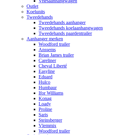
Vriesaanhangwagen
Outlet
Koelunits
Tweedehands
Tweedehands aanhanger
Tweedehands koelaanhangwagen
Tweedehands paardentrailer
Aanhanger merken
Woodford trailer
Anssems
Brian James trailer
Careliner
Cheval Liberté
Easyline
Eduard
Hulco
Humbaur
Ifor Williams
Konag
Loady
Proline
Saris
Steinsberger
Vlemmix
Woodford trailer