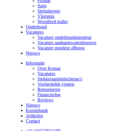
Proline
Saris
Steinsberger
Vlemmix
Woodford trailer
Onderhoud
Vacatures
Vacature onderhoudsmonteur
Vacature aanhangwagenbouwer
Vacature monteur afbouw
Nieuws
Informatie
Over Konag
Vacatures
Stekkeraansluitschema’s
Veelgestelde vragen
Retourneren
Financiering
Reviews
Nieuws
Kennisbank
Artikelen
Contact
+31 (0)527652190