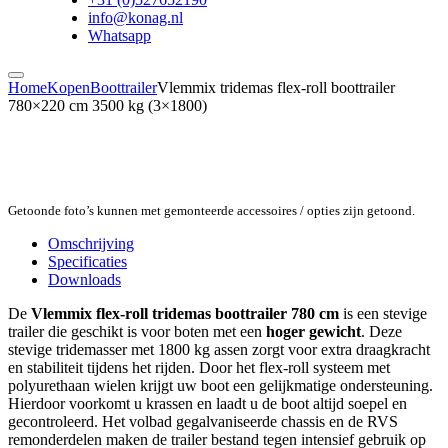
info@konag.nl
Whatsapp
Home
Kopen
Boottrailer
Vlemmix tridemas flex-roll boottrailer
780×220 cm 3500 kg (3×1800)
Getoonde foto’s kunnen met gemonteerde accessoires / opties zijn getoond.
Omschrijving
Specificaties
Downloads
De
Vlemmix flex-roll tridemas boottrailer 780 cm
is een stevige
trailer die geschikt is voor boten met een
hoger gewicht
. Deze
stevige tridemasser met 1800 kg assen zorgt voor extra draagkracht
en stabiliteit tijdens het rijden. Door het flex-roll systeem met
polyurethaan wielen krijgt uw boot een gelijkmatige ondersteuning.
Hierdoor voorkomt u krassen en laadt u de boot altijd soepel en
gecontroleerd. Het volbad gegalvaniseerde chassis en de RVS
remonderdelen maken de trailer bestand tegen intensief gebruik op