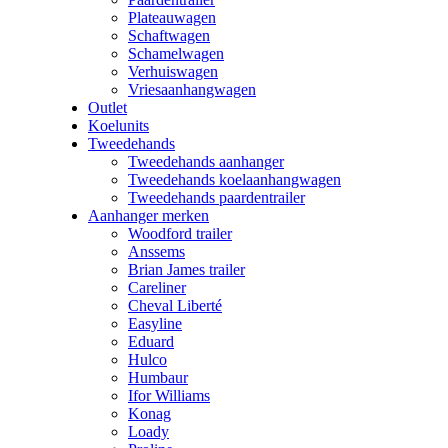
Plateauwagen
Schaftwagen
Schamelwagen
Verhuiswagen
Vriesaanhangwagen
Outlet
Koelunits
Tweedehands
Tweedehands aanhanger
Tweedehands koelaanhangwagen
Tweedehands paardentrailer
Aanhanger merken
Woodford trailer
Anssems
Brian James trailer
Careliner
Cheval Liberté
Easyline
Eduard
Hulco
Humbaur
Ifor Williams
Konag
Loady