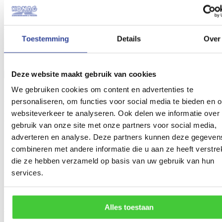
Vereiste
documenten voor België
Vraag meer informatie aan
Toestemming
Details
Over
Bijkomende kosten
Deze website maakt gebruik van cookies
Omschrijving
We gebruiken cookies om content en advertenties te
De
Vlemmix flex-roll tridemas boottrailer 780 cm
is een stevige
personaliseren, om functies voor social media te bieden en 
trailer die geschikt is voor boten met een
hoger gewicht
. Deze
stevige tridemasser met 1800 kg assen zorgt voor extra draagkracht
websiteverkeer te analyseren. Ook delen we informatie over
en stabiliteit tijdens het rijden. Door het flex-roll systeem met
gebruik van onze site met onze partners voor social media,
polyurethaan wielen krijgt uw boot een gelijkmatige ondersteuning.
adverteren en analyse. Deze partners kunnen deze gegeven
Hierdoor voorkomt u krassen en laadt u de boot altijd soepel en
gecontroleerd. Het volbad gegalvaniseerde chassis en de RVS
combineren met andere informatie die u aan ze heeft verstrek
remonderdelen maken de trailer bestand tegen intensief gebruik op
die ze hebben verzameld op basis van uw gebruik van hun
hellingen. Daarnaast kunt u alle steunen en rollen nauwkeurig
services.
verstellen, zodat de trailer perfect aansluit op de romp van uw boot.
De stevige liersteun draagt bovendien bij aan een veilig en
overzichtelijk laadproces.
Alles toestaan
Compleet uitgevoerd met: