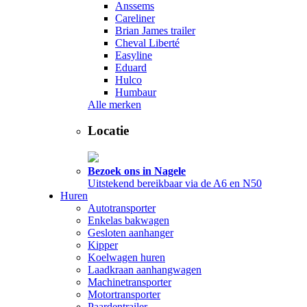
Anssems
Careliner
Brian James trailer
Cheval Liberté
Easyline
Eduard
Hulco
Humbaur
Alle merken
Locatie
Bezoek ons in Nagele
Uitstekend bereikbaar via de A6 en N50
Huren
Autotransporter
Enkelas bakwagen
Gesloten aanhanger
Kipper
Koelwagen huren
Laadkraan aanhangwagen
Machinetransporter
Motortransporter
Paardentrailer