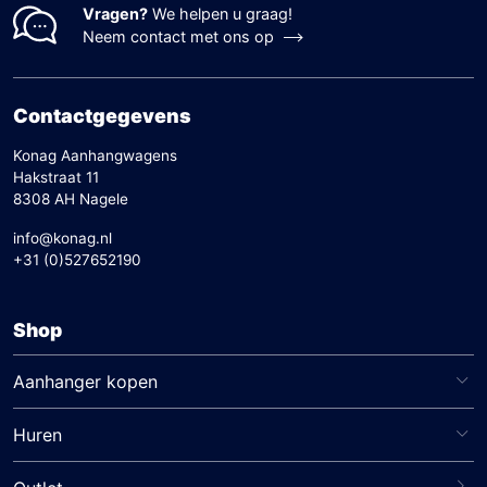
harte welkom op het showterrein om de
Vragen?
We helpen u graag!
verschillende wagens fysiek te bezichtigen, of u
Neem contact met ons op
kunt online advies inwinnen via snelle
communicatiekanalen zoals WhatsApp.
Contactgegevens
Konag Aanhangwagens
Hakstraat 11
8308 AH Nagele
info@konag.nl
+31 (0)527652190
Shop
Aanhanger kopen
Huren