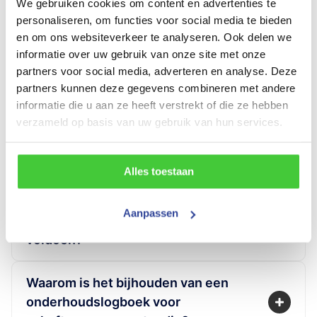
We gebruiken cookies om content en advertenties te
personaliseren, om functies voor social media te bieden
en om ons websiteverkeer te analyseren. Ook delen we
informatie over uw gebruik van onze site met onze
partners voor social media, adverteren en analyse. Deze
Veelgestelde vragen:
partners kunnen deze gegevens combineren met andere
informatie die u aan ze heeft verstrekt of die ze hebben
verzameld op basis van uw gebruik van hun services.
Welke specifieke eisen stelt het
Arbobesluit aan schaftwagens?
Alles toestaan
Het Arbobesluit stelt in de artikelen 3.18 t/m
3.22 dat werknemers moeten beschikken over
Aan welke veiligheidseisen moet de
een rustruimte met voldoende zitplaatsen,
Aanpassen
plaatsing van een schaftwagen
drinkwater, toiletten en wasgelegenheid. Een
voldoen?
schaftwagen van Konag is ontworpen om aan
Voor een veilige plaatsing moet een schaftwagen
deze wettelijke eisen te voldoen. Konag
stabiel staan op een vlakke ondergrond en
adviseert werkgevers om de grootte van de
Waarom is het bijhouden van een
buiten de actieve werkzone waar zwaar
wagen af te stemmen op het exacte aantal
onderhoudslogboek voor
materieel rijdt of hijst. Konag benadrukt dat de