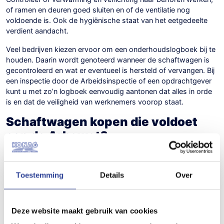
of ramen en deuren goed sluiten en of de ventilatie nog
voldoende is. Ook de hygiënische staat van het eetgedeelte
verdient aandacht.
Veel bedrijven kiezen ervoor om een onderhoudslogboek bij te
houden. Daarin wordt genoteerd wanneer de schaftwagen is
gecontroleerd en wat er eventueel is hersteld of vervangen. Bij
een inspectie door de Arbeidsinspectie of een opdrachtgever
kunt u met zo’n logboek eenvoudig aantonen dat alles in orde
is en dat de veiligheid van werknemers voorop staat.
Schaftwagen kopen die voldoet
aan de Arbowet?
Wilt u een
schaftwagen kopen
die voldoet aan de eisen van de
Arbowet? Bekijk de verschillende schaftwagens onze website.
Toestemming
Details
Over
Ook beschikken we bij
Konag
over
andere
aanhangwagentypes
. Indien u deze aanhangwagens in
het echt wilt bekijken, heten we u graag welkom op ons
showterrein in Nagele, Flevoland.
Deze website maakt gebruik van cookies