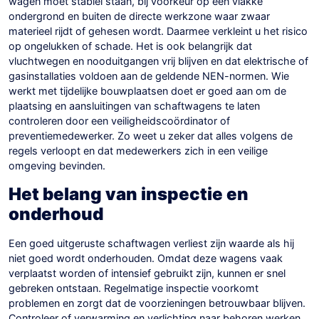
wagen moet stabiel staan, bij voorkeur op een vlakke
ondergrond en buiten de directe werkzone waar zwaar
materieel rijdt of gehesen wordt. Daarmee verkleint u het risico
op ongelukken of schade. Het is ook belangrijk dat
vluchtwegen en nooduitgangen vrij blijven en dat elektrische of
gasinstallaties voldoen aan de geldende NEN-normen. Wie
werkt met tijdelijke bouwplaatsen doet er goed aan om de
plaatsing en aansluitingen van schaftwagens te laten
controleren door een veiligheidscoördinator of
preventiemedewerker. Zo weet u zeker dat alles volgens de
regels verloopt en dat medewerkers zich in een veilige
omgeving bevinden.
Het belang van inspectie en
onderhoud
Een goed uitgeruste schaftwagen verliest zijn waarde als hij
niet goed wordt onderhouden. Omdat deze wagens vaak
verplaatst worden of intensief gebruikt zijn, kunnen er snel
gebreken ontstaan. Regelmatige inspectie voorkomt
problemen en zorgt dat de voorzieningen betrouwbaar blijven.
Controleer of verwarming en verlichting naar behoren werken,