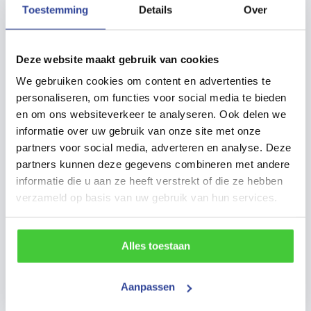
meer. Als u specifieke wensen heeft, kunnen wij deze
Toestemming
Details
Over
meenemen in het productieproces. We staan klaar om u daarbij
te ondersteunen.
Deze website maakt gebruik van cookies
Daarnaast leveren we ook aanhangwagens van
gerenommeerde merken, zoals Proline, Brian James Trailers,
We gebruiken cookies om content en advertenties te
Easyline, Ifor Williams, Cheval Liberté, Loady, Hulco, Anssems,
personaliseren, om functies voor social media te bieden
enzovoort. Bij Konag kunt u terecht voor onderhoud aan uw
en om ons websiteverkeer te analyseren. Ook delen we
aanhangwagen, we beschikken over een Proline-
informatie over uw gebruik van onze site met onze
gecertificeerde onderhoudsafdeling.
partners voor social media, adverteren en analyse. Deze
Meer weten over het huren of
partners kunnen deze gegevens combineren met andere
kopen van een aanhanger?
informatie die u aan ze heeft verstrekt of die ze hebben
verzameld op basis van uw gebruik van hun services.
Heeft u vragen over het huren van een aanhanger in de regio
Steenwijk, of wilt u direct een autoambulance of een andere
aanhanger huren? Neem gerust contact op. Op onze website
Alles toestaan
vindt u ons assortiment aanhangwagens voor verhuur, waar u
eenvoudig de beschikbaarheid kunt bekijken en de gewenste
aanhanger kunt reserveren. U kunt bij ons terecht van
Aanpassen
maandag tot en met zaterdag om de gehuurde aanhanger op
te halen en weer te retourneren.